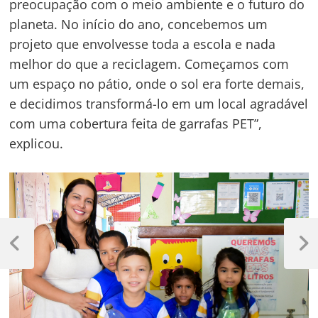
preocupação com o meio ambiente e o futuro do
planeta. No início do ano, concebemos um
projeto que envolvesse toda a escola e nada
melhor do que a reciclagem. Começamos com
um espaço no pátio, onde o sol era forte demais,
e decidimos transformá-lo em um local agradável
com uma cobertura feita de garrafas PET”,
explicou.
Navegação
de
Previous
Next
Post
Post
Post