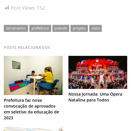
Post Views:
152
letramento
prefeitura
prende
projeto
vista
POSTS RELACIONADOS
Nossa Jornada: Uma Ópera
Natalina para Todos
Prefeitura faz nova
convocação de aprovados
em seletivo da educação de
2023