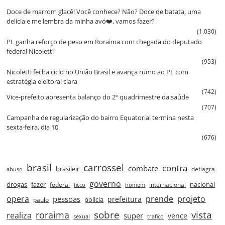
Doce de marrom glacê! Você conhece? Não? Doce de batata, uma
delícia e me lembra da minha avó❤️, vamos fazer?
(1.030)
PL ganha reforço de peso em Roraima com chegada do deputado
federal Nicoletti
(953)
Nicoletti fecha ciclo no União Brasil e avança rumo ao PL com
estratégia eleitoral clara
(742)
Vice‑prefeito apresenta balanço do 2º quadrimestre da saúde
(707)
Campanha de regularização do bairro Equatorial termina nesta
sexta‑feira, dia 10
(676)
brasil
carrossel
contra
combate
brasileir
deflagra
abuso
governo
drogas
fazer
nacional
federal
internacional
ficco
homem
prende
projeto
opera
pessoas
prefeitura
paulo
policia
roraima
sobre
vista
realiza
super
vence
sexual
trafico