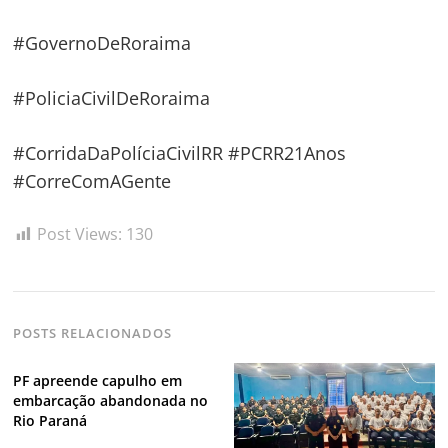
#GovernoDeRoraima
#PoliciaCivilDeRoraima
#CorridaDaPolíciaCivilRR #PCRR21Anos
#CorreComAGente
Post Views:
130
POSTS RELACIONADOS
PF apreende capulho em
embarcação abandonada no
Rio Paraná