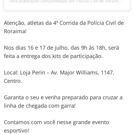
Uma publicação compartilhada por Polícia Civil de Roraima (@policiacivilderoraima)
Atenção, atletas da 4ª Corrida da Polícia Civil de
Roraima!
Navegação
de
s
Nos dias 16 e 17 de julho, das 9h às 18h, será
Post
feita a entrega dos kits de participação.
Local: Loja Perin – Av. Major Williams, 1147,
Centro.
Garanta o seu e venha preparado para cruzar a
linha de chegada com garra!
Contamos com você nesse grande evento
esportivo!