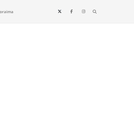
Search
oraima
Vista e todo o estado de Roraima. Fique sempre informado