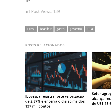
Post Views:
139
Brasil
brasileir
gasto
governo
Lula
POSTS RELACIONADOS
Setor agro
Ibovespa registra forte valorização
alcança re
de 2,57% e encerra o dia acima dos
de US$ 15,
137 mil pontos