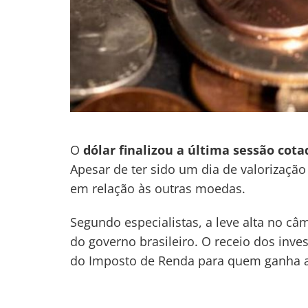
O
dólar finalizou a última sessão cota
Apesar de ter sido um dia de valorizaçã
em relação às outras moedas.
Segundo especialistas, a leve alta no câ
do governo brasileiro. O receio dos inve
Navegação
do Imposto de Renda para quem ganha at
de
s