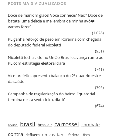
POSTS MAIS VIZUALIZADOS
Doce de marrom glacê! Você conhece? Não? Doce de
batata, uma delícia e me lembra da minha avó❤️,
vamos fazer?
(1.028)
PL ganha reforço de peso em Roraima com chegada
do deputado federal Nicoletti
(951)
Nicoletti fecha ciclo no União Brasil e avança rumo ao
PL com estratégia eleitoral clara
(741)
Vice‑prefeito apresenta balanço do 2º quadrimestre
da saúde
(705)
Campanha de regularização do bairro Equatorial
termina nesta sexta‑feira, dia 10
(674)
brasil
carrossel
combate
brasileir
abuso
contra
drogas
fazer
deflagra
federal
ficco