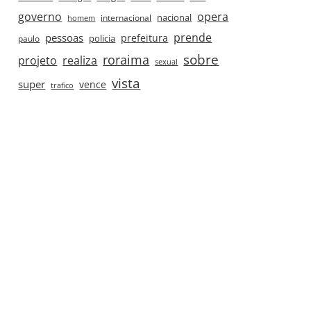
governo
opera
nacional
internacional
homem
prende
pessoas
prefeitura
paulo
policia
roraima
sobre
projeto
realiza
sexual
vista
super
vence
trafico