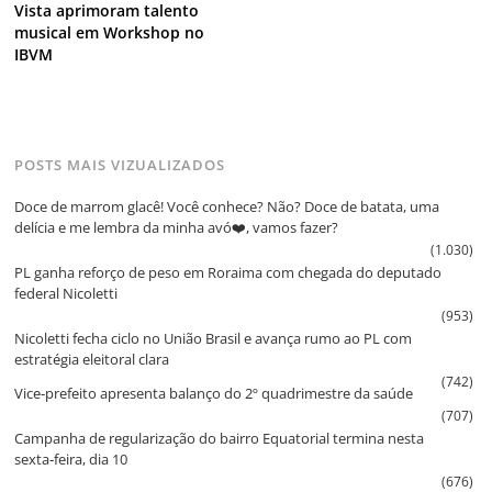
Vista aprimoram talento
musical em Workshop no
IBVM
POSTS MAIS VIZUALIZADOS
Doce de marrom glacê! Você conhece? Não? Doce de batata, uma
delícia e me lembra da minha avó❤️, vamos fazer?
(1.030)
PL ganha reforço de peso em Roraima com chegada do deputado
federal Nicoletti
(953)
Nicoletti fecha ciclo no União Brasil e avança rumo ao PL com
estratégia eleitoral clara
(742)
Vice‑prefeito apresenta balanço do 2º quadrimestre da saúde
(707)
Campanha de regularização do bairro Equatorial termina nesta
sexta‑feira, dia 10
(676)