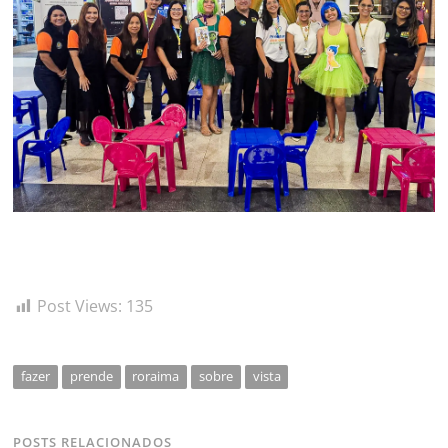
Post Views:
135
fazer
prende
roraima
sobre
vista
POSTS RELACIONADOS