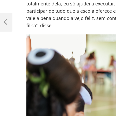
totalmente dela, eu só ajudei a executar.
participar de tudo que a escola oferece
Navegação
vale a pena quando a vejo feliz, sem con
de
Previous
filha”, disse.
Post
Post