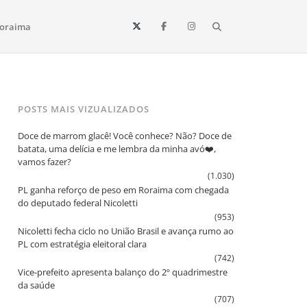
Search
oraima
Vista e todo o estado de Roraima. Fique sempre informado
POSTS MAIS VIZUALIZADOS
Doce de marrom glacê! Você conhece? Não? Doce de
batata, uma delícia e me lembra da minha avó❤️,
vamos fazer?
(1.030)
PL ganha reforço de peso em Roraima com chegada
do deputado federal Nicoletti
(953)
Nicoletti fecha ciclo no União Brasil e avança rumo ao
PL com estratégia eleitoral clara
(742)
Vice‑prefeito apresenta balanço do 2º quadrimestre
da saúde
(707)