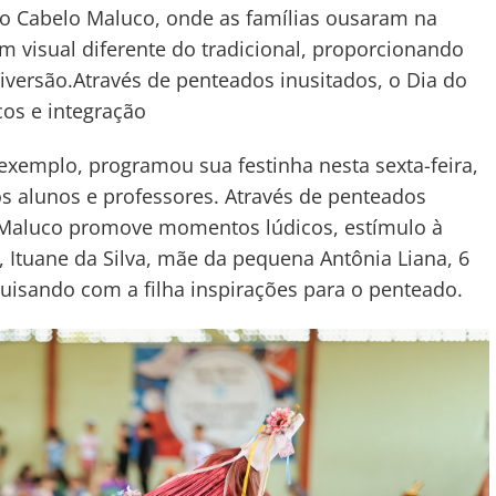
do Cabelo Maluco, onde as famílias ousaram na
um visual diferente do tradicional, proporcionando
versão.Através de penteados inusitados, o Dia do
os e integração
exemplo, programou sua festinha nesta sexta-feira,
os alunos e professores. Através de penteados
lo Maluco promove momentos lúdicos, estímulo à
a, Ituane da Silva, mãe da pequena Antônia Liana, 6
isando com a filha inspirações para o penteado.