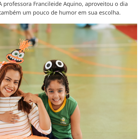
A professora Francileide Aquino, aproveitou o dia
iu também um pouco de humor em sua escolha.