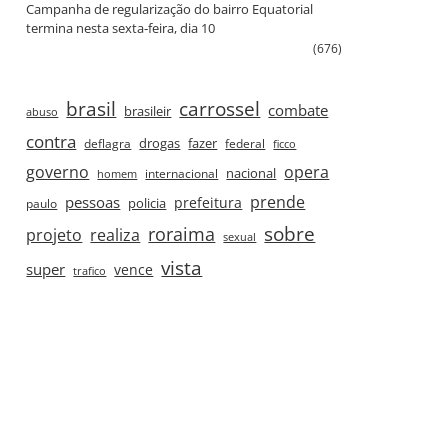
Campanha de regularização do bairro Equatorial
termina nesta sexta‑feira, dia 10
(676)
brasil
carrossel
combate
brasileir
abuso
contra
drogas
fazer
deflagra
federal
ficco
governo
opera
nacional
internacional
homem
prende
pessoas
prefeitura
paulo
policia
roraima
sobre
projeto
realiza
sexual
vista
super
vence
trafico