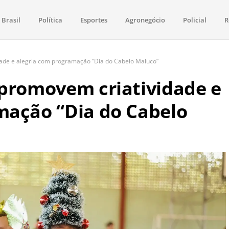
Brasil
Política
Esportes
Agronegócio
Policial
R
aima
política, saúde, esportes, economia e os principais acontecimentos de Boa 
dade e alegria com programação “Dia do Cabelo Maluco”
 promovem criatividade e
mação “Dia do Cabelo