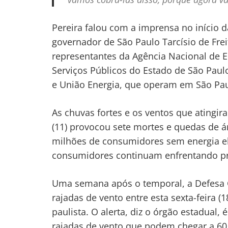
Pereira falou com a imprensa no início d
governador de São Paulo Tarcísio de Frei
representantes da Agência Nacional de En
Serviços Públicos do Estado de São Paulo
Navegação
e União Energia, que operam em São Pau
de
s
As chuvas fortes e os ventos que atingira
Post
(11) provocou sete mortes e quedas de á
milhões de consumidores sem energia elé
consumidores continuam enfrentando pro
Uma semana após o temporal, a Defesa C
rajadas de vento entre esta sexta-feira 
paulista. O alerta, diz o órgão estadual,
rajadas de vento que podem chegar a 60 