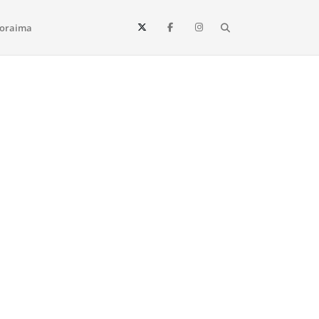
Search
oraima
Vista e todo o estado de Roraima. Fique sempre informado