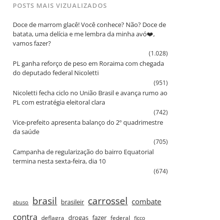
POSTS MAIS VIZUALIZADOS
Doce de marrom glacê! Você conhece? Não? Doce de
batata, uma delícia e me lembra da minha avó❤️,
vamos fazer?
(1.028)
PL ganha reforço de peso em Roraima com chegada
do deputado federal Nicoletti
(951)
Nicoletti fecha ciclo no União Brasil e avança rumo ao
PL com estratégia eleitoral clara
(742)
Vice‑prefeito apresenta balanço do 2º quadrimestre
da saúde
(705)
Campanha de regularização do bairro Equatorial
termina nesta sexta‑feira, dia 10
(674)
brasil
carrossel
combate
brasileir
abuso
contra
drogas
fazer
deflagra
federal
ficco