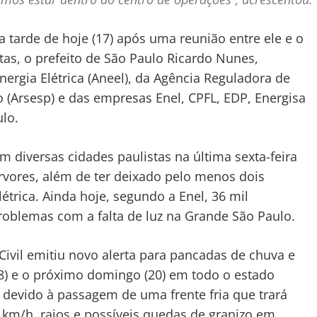
a tarde de hoje (17) após uma reunião entre ele e o
tas, o prefeito de São Paulo Ricardo Nunes,
ergia Elétrica (Aneel), da Agência Reguladora de
 (Arsesp) e das empresas Enel, CPFL, EDP, Energisa
lo.
m diversas cidades paulistas na última sexta-feira
rvores, além de ter deixado pelo menos dois
trica. Ainda hoje, segundo a Enel, 36 mil
blemas com a falta de luz na Grande São Paulo.
ivil emitiu novo alerta para pancadas de chuva e
(18) e o próximo domingo (20) em todo o estado
 é devido à passagem de uma frente fria que trará
km/h, raios e possíveis quedas de granizo em