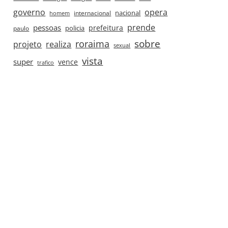
governo
opera
nacional
internacional
homem
prende
pessoas
prefeitura
paulo
policia
roraima
sobre
projeto
realiza
sexual
vista
super
vence
trafico