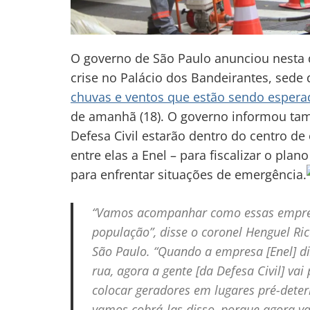
O governo de São Paulo anunciou nesta q
crise no Palácio dos Bandeirantes, sede
chuvas e ventos que estão sendo espera
de amanhã (18). O governo informou tamb
Defesa Civil estarão dentro do centro de
entre elas a Enel – para fiscalizar o p
para enfrentar situações de emergência.
“Vamos acompanhar como essas empresa
população”, disse o coronel Henguel Ri
São Paulo. “Quando a empresa [Enel] di
rua, agora a gente [da Defesa Civil] va
colocar geradores em lugares pré-dete
vamos cobrá-las disso, porque agora va