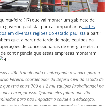
uinta-feira (17) que vai montar um gabinete de
 do governo paulista, para acompanhar as
fortes
dos em diversas regiões do estado paulista
a partir
ém que, a partir da tarde de hoje, equipes da
 operações de concessionárias de energia elétrica –
lano de contingência que essas empresas montaram
s estão trabalhando e entregando o serviço para a
cardo Pereira, coordenador da Defesa Civil do estado de
z que terá entre 700 e 1,2 mil equipes [trabalhando] na
i poder enxergar isso. Quando eles falam que vão
rminados para não impactar a saúde e a educação,
mos estar dentro do centro de operações”, acrescentou.