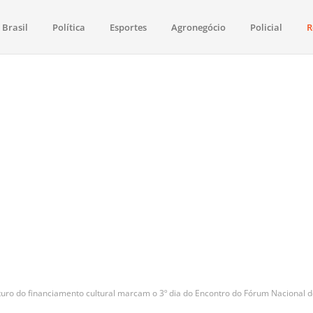
Brasil
Política
Esportes
Agronegócio
Policial
R
aima
política, saúde, esportes, economia e os principais acontecimentos de Boa 
uturo do financiamento cultural marcam o 3º dia do Encontro do Fórum Nacional d