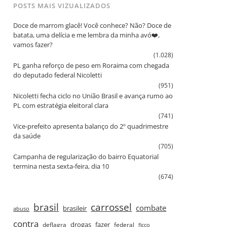
POSTS MAIS VIZUALIZADOS
Doce de marrom glacê! Você conhece? Não? Doce de
batata, uma delícia e me lembra da minha avó❤️,
vamos fazer?
(1.028)
PL ganha reforço de peso em Roraima com chegada
do deputado federal Nicoletti
(951)
Nicoletti fecha ciclo no União Brasil e avança rumo ao
PL com estratégia eleitoral clara
(741)
Vice‑prefeito apresenta balanço do 2º quadrimestre
da saúde
(705)
Campanha de regularização do bairro Equatorial
termina nesta sexta‑feira, dia 10
(674)
brasil
carrossel
combate
brasileir
abuso
contra
drogas
fazer
deflagra
federal
ficco