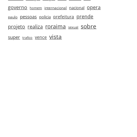
governo
opera
nacional
internacional
homem
prende
pessoas
prefeitura
paulo
policia
roraima
sobre
projeto
realiza
sexual
vista
super
vence
trafico