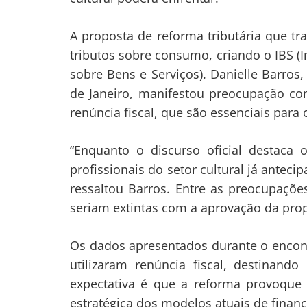
Navegação
de
s
A proposta de reforma tributária que tr
tributos sobre consumo, criando o IBS (
Post
sobre Bens e Serviços). Danielle Barros
de Janeiro, manifestou preocupação co
renúncia fiscal, que são essenciais para 
“Enquanto o discurso oficial destaca 
profissionais do setor cultural já antec
ressaltou Barros. Entre as preocupações
seriam extintas com a aprovação da pro
Os dados apresentados durante o encont
utilizaram renúncia fiscal, destinand
expectativa é que a reforma provoque 
estratégica dos modelos atuais de finan