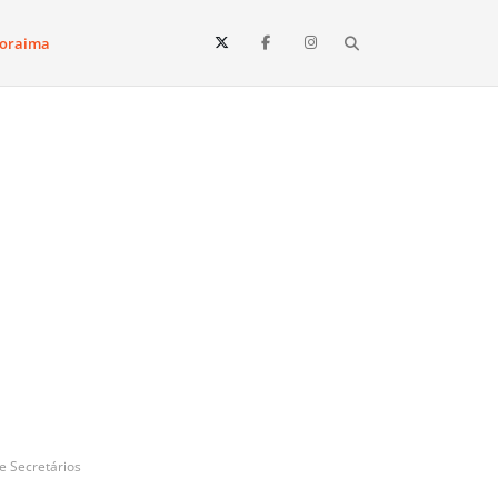
Search
oraima
Vista e todo o estado de Roraima. Fique sempre informado
e Secretários