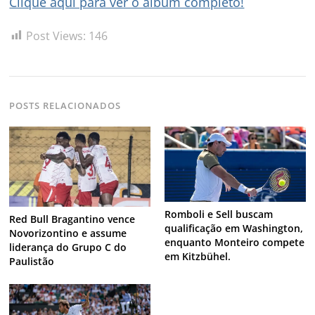
Clique aqui para ver o álbum completo!
Post Views:
146
Navegação
de
s
Post
POSTS RELACIONADOS
Romboli e Sell buscam
Red Bull Bragantino vence
qualificação em Washington,
Novorizontino e assume
enquanto Monteiro compete
liderança do Grupo C do
em Kitzbühel.
Paulistão