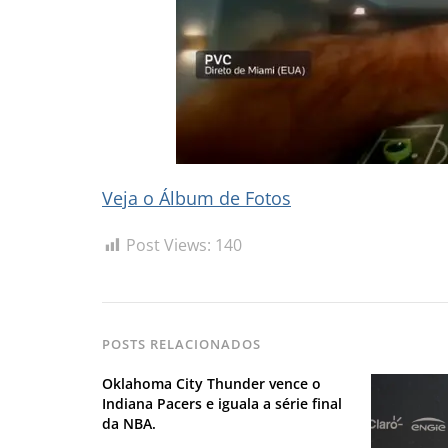
Veja o Álbum de Fotos
Post Views:
140
POSTS RELACIONADOS
Oklahoma City Thunder vence o
Indiana Pacers e iguala a série final
da NBA.