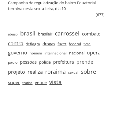
Campanha de regularização do bairro Equatorial
termina nesta sexta‑feira, dia 10
(677)
brasil
carrossel
combate
brasileir
abuso
contra
drogas
fazer
deflagra
federal
ficco
governo
opera
nacional
internacional
homem
prende
pessoas
prefeitura
paulo
policia
roraima
sobre
projeto
realiza
sexual
vista
super
vence
trafico