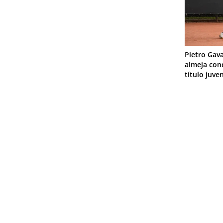
Pietro Gava
almeja con
título juve
Navegação
de
s
Post