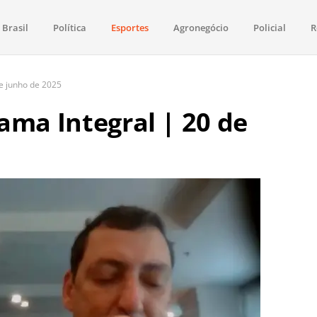
Brasil
Política
Esportes
Agronegócio
Policial
R
aima
política, saúde, esportes, economia e os principais acontecimentos de Boa 
e junho de 2025
ama Integral | 20 de