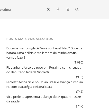
Search
oraima
Vista e todo o estado de Roraima. Fique sempre informado
POSTS MAIS VIZUALIZADOS
Doce de marrom glacê! Você conhece? Não? Doce de
batata, uma delícia e me lembra da minha avó❤️,
vamos fazer?
(1.030)
PL ganha reforço de peso em Roraima com chegada
do deputado federal Nicoletti
(953)
Nicoletti fecha ciclo no União Brasil e avança rumo ao
PL com estratégia eleitoral clara
(742)
Vice‑prefeito apresenta balanço do 2º quadrimestre
da saúde
(707)