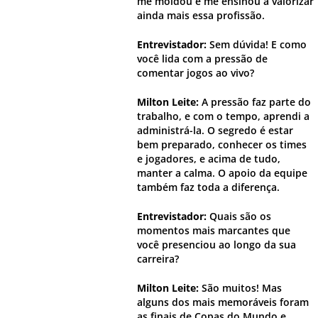
me moldou e me ensinou a valorizar
ainda mais essa profissão.
Entrevistador:
Sem dúvida! E como
você lida com a pressão de
comentar jogos ao vivo?
Milton Leite:
A pressão faz parte do
trabalho, e com o tempo, aprendi a
administrá-la. O segredo é estar
bem preparado, conhecer os times
e jogadores, e acima de tudo,
manter a calma. O apoio da equipe
também faz toda a diferença.
Entrevistador:
Quais são os
momentos mais marcantes que
você presenciou ao longo da sua
carreira?
Milton Leite:
São muitos! Mas
alguns dos mais memoráveis foram
as finais de Copas do Mundo e