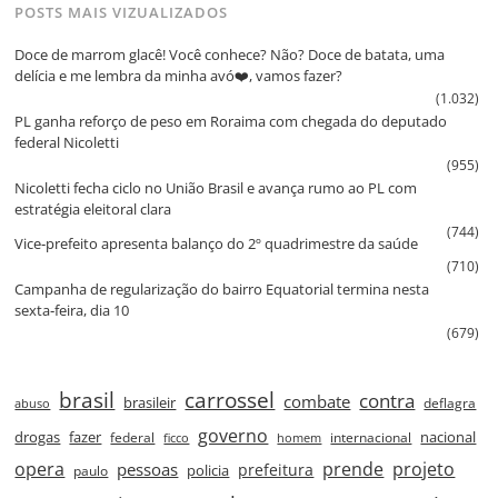
POSTS MAIS VIZUALIZADOS
Doce de marrom glacê! Você conhece? Não? Doce de batata, uma
delícia e me lembra da minha avó❤️, vamos fazer?
(1.032)
PL ganha reforço de peso em Roraima com chegada do deputado
federal Nicoletti
(955)
Nicoletti fecha ciclo no União Brasil e avança rumo ao PL com
estratégia eleitoral clara
(744)
Vice‑prefeito apresenta balanço do 2º quadrimestre da saúde
(710)
Campanha de regularização do bairro Equatorial termina nesta
sexta‑feira, dia 10
(679)
brasil
carrossel
contra
combate
brasileir
deflagra
abuso
governo
drogas
fazer
nacional
federal
internacional
ficco
homem
prende
projeto
opera
pessoas
prefeitura
paulo
policia