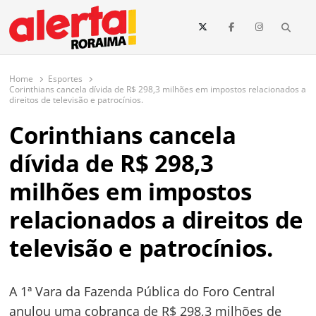
conteúdo
Searc
O maior portal de notícias de Roraima
O Alerta Roraima é seu portal de notícias completo sobre política,
saúde, esportes, economia e os principais acontecimentos de Boa Vista
Home
Esportes
e todo o estado de Roraima. Fique sempre informado com
Corinthians cancela dívida de R$ 298,3 milhões em impostos relacionados a
atualizações em tempo real!
direitos de televisão e patrocínios.
Corinthians cancela
dívida de R$ 298,3
milhões em impostos
relacionados a direitos de
televisão e patrocínios.
A 1ª Vara da Fazenda Pública do Foro Central
anulou uma cobrança de R$ 298,3 milhões de