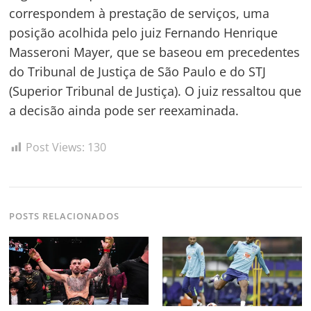
correspondem à prestação de serviços, uma
posição acolhida pelo juiz Fernando Henrique
Masseroni Mayer, que se baseou em precedentes
do Tribunal de Justiça de São Paulo e do STJ
(Superior Tribunal de Justiça). O juiz ressaltou que
a decisão ainda pode ser reexaminada.
Navegação
de
s
Post Views:
130
Post
POSTS RELACIONADOS