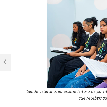
Navegação
de
Previous
Post
Post
“Sendo veterana, eu ensino leitura de part
que recebemos 