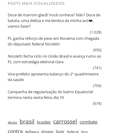
POSTS MAIS VIZUALIZADOS
Doce de marrom glacê! Você conhece? Não? Doce de
batata, uma delícia e me lembra da minha avó❤️,
vamos fazer?
(1.028)
PL ganha reforço de peso em Roraima com chegada
do deputado federal Nicoletti
(950)
Nicoletti fecha ciclo no União Brasil e avança rumo ao
PL com estratégia eleitoral clara
(741)
Vice‑prefeito apresenta balanço do 2º quadrimestre
da saúde
(704)
Campanha de regularização do bairro Equatorial
termina nesta sexta‑feira, dia 10
(674)
brasil
carrossel
combate
brasileir
abuso
contra
drogas
fazer
deflagra
federal
ficco