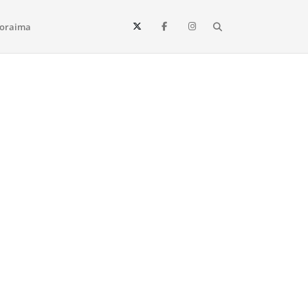
Search
oraima
Vista e todo o estado de Roraima. Fique sempre informado