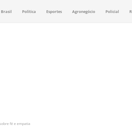
Brasil
Política
Esportes
Agronegócio
Policial
R
aima
política, saúde, esportes, economia e os principais acontecimentos de Boa 
sobre fé e empatia