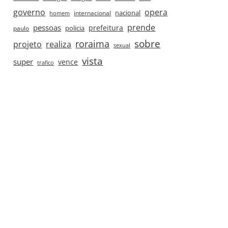
governo
opera
nacional
internacional
homem
prende
pessoas
prefeitura
paulo
policia
roraima
sobre
projeto
realiza
sexual
vista
super
vence
trafico