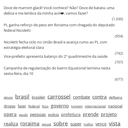
Doce de marrom glacê! Você conhece? Não? Doce de batata, uma
delícia e me lembra da minha avó❤️, vamos fazer?
(1.030)
PL ganha reforço de peso em Roraima com chegada do deputado
federal Nicoletti
(954)
Nicoletti fecha ciclo no União Brasil e avança rumo ao PL com
estratégia eleitoral clara
(742)
Vice‑prefeito apresenta balanço do 2º quadrimestre da saúde
(707)
Campanha de regularização do bairro Equatorial termina nesta
sexta‑feira, dia 10
(677)
brasil
carrossel
contra
combate
brasileir
deflagra
abuso
governo
drogas
fazer
nacional
federal
internacional
ficco
homem
prende
projeto
opera
pessoas
prefeitura
paulo
policia
roraima
sobre
vista
realiza
super
vence
sexual
trafico