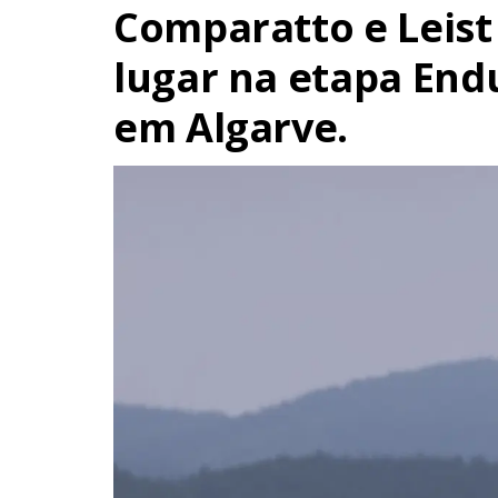
Comparatto e Leis
lugar na etapa End
em Algarve.
Navegação
s