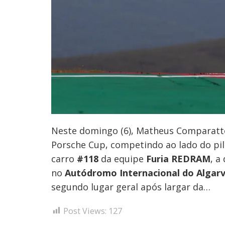
de
Post
Neste domingo (6), Matheus Comparatto
Porsche Cup, competindo ao lado do pil
carro
#118
da equipe
Furia REDRAM
, a
no
Autódromo Internacional do Algar
segundo lugar geral após largar da…
Post Views:
127