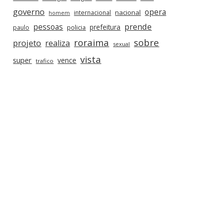
governo
opera
nacional
internacional
homem
prende
pessoas
prefeitura
paulo
policia
roraima
sobre
projeto
realiza
sexual
vista
super
vence
trafico