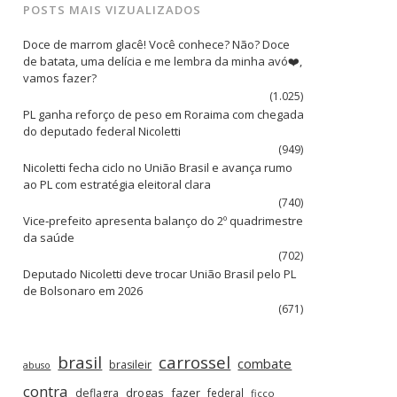
POSTS MAIS VIZUALIZADOS
Doce de marrom glacê! Você conhece? Não? Doce
de batata, uma delícia e me lembra da minha avó❤️,
vamos fazer?
(1.025)
PL ganha reforço de peso em Roraima com chegada
do deputado federal Nicoletti
(949)
Nicoletti fecha ciclo no União Brasil e avança rumo
ao PL com estratégia eleitoral clara
(740)
Vice‑prefeito apresenta balanço do 2º quadrimestre
da saúde
(702)
Deputado Nicoletti deve trocar União Brasil pelo PL
de Bolsonaro em 2026
(671)
brasil
carrossel
combate
brasileir
abuso
contra
drogas
fazer
deflagra
federal
ficco