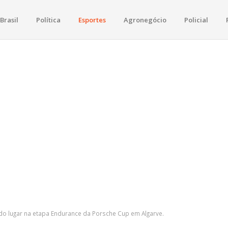
Brasil
Política
Esportes
Agronegócio
Policial
raima
e política, saúde, esportes, economia e os principais acontecimentos de B
do lugar na etapa Endurance da Porsche Cup em Algarve.