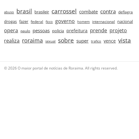
brasil
carrossel
contra
combate
brasileir
deflagra
abuso
governo
drogas
fazer
nacional
federal
internacional
ficco
homem
prende
projeto
opera
pessoas
prefeitura
paulo
policia
roraima
sobre
vista
realiza
super
vence
sexual
trafico
© 2026 O maior portal de notícias de Roraima. All rights reserved.