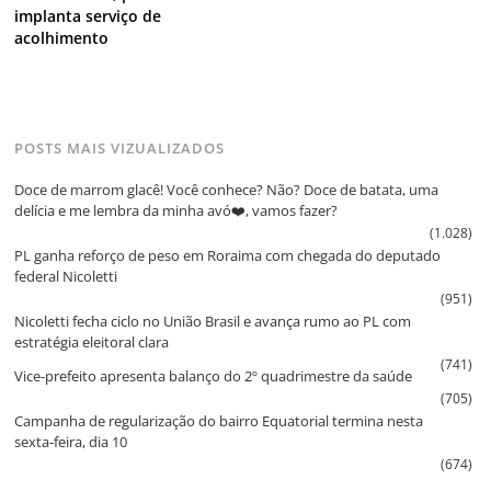
implanta serviço de
acolhimento
POSTS MAIS VIZUALIZADOS
Doce de marrom glacê! Você conhece? Não? Doce de batata, uma
delícia e me lembra da minha avó❤️, vamos fazer?
(1.028)
PL ganha reforço de peso em Roraima com chegada do deputado
federal Nicoletti
(951)
Nicoletti fecha ciclo no União Brasil e avança rumo ao PL com
estratégia eleitoral clara
(741)
Vice‑prefeito apresenta balanço do 2º quadrimestre da saúde
(705)
Campanha de regularização do bairro Equatorial termina nesta
sexta‑feira, dia 10
(674)