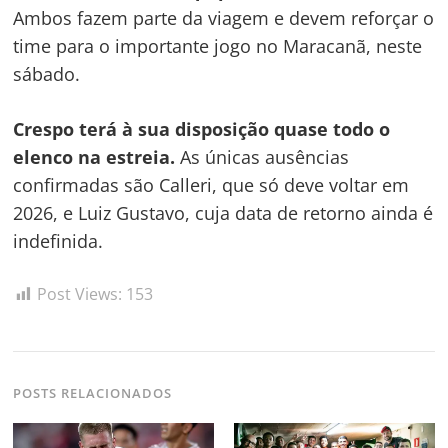
Ambos fazem parte da viagem e devem reforçar o
time para o importante jogo no Maracanã, neste
sábado.
Crespo terá à sua disposição quase todo o
elenco na estreia.
As únicas ausências
confirmadas são Calleri, que só deve voltar em
Navegação
2026, e Luiz Gustavo, cuja data de retorno ainda é
de
s
indefinida.
Post
Post Views:
153
POSTS RELACIONADOS