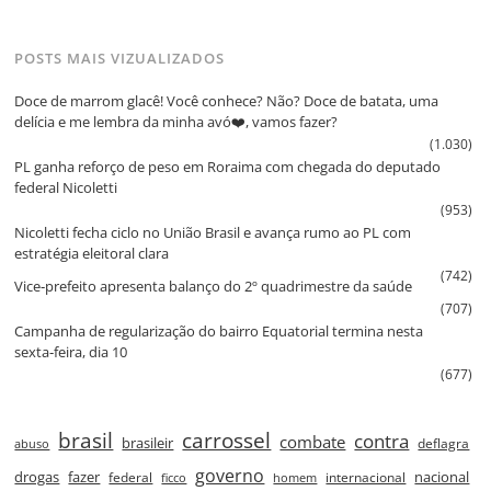
POSTS MAIS VIZUALIZADOS
Doce de marrom glacê! Você conhece? Não? Doce de batata, uma
delícia e me lembra da minha avó❤️, vamos fazer?
(1.030)
PL ganha reforço de peso em Roraima com chegada do deputado
federal Nicoletti
(953)
Nicoletti fecha ciclo no União Brasil e avança rumo ao PL com
estratégia eleitoral clara
(742)
Vice‑prefeito apresenta balanço do 2º quadrimestre da saúde
(707)
Campanha de regularização do bairro Equatorial termina nesta
sexta‑feira, dia 10
(677)
brasil
carrossel
contra
combate
brasileir
deflagra
abuso
governo
drogas
fazer
nacional
federal
internacional
ficco
homem