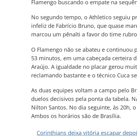
Flamengo buscando o empate na sequên
Navegação
No segundo tempo, o Athletico seguiu p
de
infeliz de Fabrício Bruno, que quase ma
s
marcou um pênalti a favor do time rubro
Post
O Flamengo não se abateu e continuou p
53 minutos, em uma cabeçada certeira d
Araújo. A igualdade no placar gerou mui
reclamando bastante e o técnico Cuca s
As duas equipes voltam a campo pelo B
duelos decisivos pela ponta da tabela. Na
Nilton Santos. No dia seguinte, às 20h
Ambos os horários são de Brasília.
Corinthians deixa vitória escapar depo