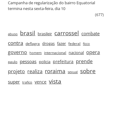
Campanha de regularização do bairro Equatorial
termina nesta sexta‑feira, dia 10
(677)
brasil
carrossel
combate
brasileir
abuso
contra
drogas
fazer
deflagra
federal
ficco
governo
opera
nacional
internacional
homem
prende
pessoas
prefeitura
paulo
policia
roraima
sobre
projeto
realiza
sexual
vista
super
vence
trafico