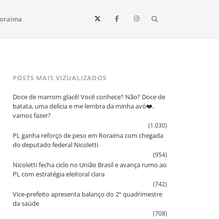
Search
oraima
Vista e todo o estado de Roraima. Fique sempre informado
POSTS MAIS VIZUALIZADOS
Doce de marrom glacê! Você conhece? Não? Doce de
batata, uma delícia e me lembra da minha avó❤️,
vamos fazer?
(1.030)
PL ganha reforço de peso em Roraima com chegada
do deputado federal Nicoletti
(954)
Nicoletti fecha ciclo no União Brasil e avança rumo ao
PL com estratégia eleitoral clara
(742)
Vice‑prefeito apresenta balanço do 2º quadrimestre
da saúde
(708)