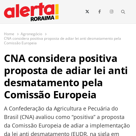
conteúdo
Searc
O maior portal de notícias de Roraima
O Alerta Roraima é seu portal de notícias completo sobre política,
saúde, esportes, economia e os principais acontecimentos de Boa Vista
Home
Agronegócio
e todo o estado de Roraima. Fique sempre informado com
CNA considera positiva proposta de adiar lei anti desmatamento pela
atualizações em tempo real!
Comissão Europeia
CNA considera positiva
proposta de adiar lei anti
desmatamento pela
Comissão Europeia
A Confederação da Agricultura e Pecuária do
Brasil (CNA) avaliou como “positiva” a proposta
da Comissão Europeia de adiar a implementação
da lei anti desmatamento (EUDR, na sigla em