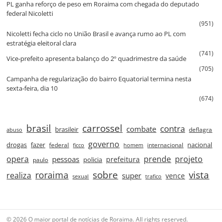
PL ganha reforço de peso em Roraima com chegada do deputado
federal Nicoletti
(951)
Nicoletti fecha ciclo no União Brasil e avança rumo ao PL com
estratégia eleitoral clara
(741)
Vice‑prefeito apresenta balanço do 2º quadrimestre da saúde
(705)
Campanha de regularização do bairro Equatorial termina nesta
sexta‑feira, dia 10
(674)
brasil
carrossel
contra
combate
brasileir
deflagra
abuso
governo
drogas
fazer
nacional
federal
internacional
ficco
homem
prende
projeto
opera
pessoas
prefeitura
paulo
policia
roraima
sobre
vista
realiza
super
vence
sexual
trafico
© 2026 O maior portal de notícias de Roraima. All rights reserved.