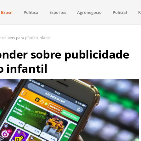
Brasil
Política
Esportes
Agronegócio
Policial
R
aima
política, saúde, esportes, economia e os principais acontecimentos de Boa 
de bets para público infantil
nder sobre publicidade
 infantil