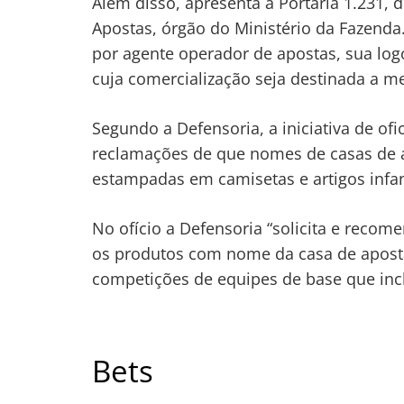
Além disso, apresenta a Portaria 1.231, 
Apostas, órgão do Ministério da Fazenda.
por agente operador de apostas, sua log
cuja comercialização seja destinada a m
Navegação
Segundo a Defensoria, a iniciativa de ofi
reclamações de que nomes de casas de 
de
s
estampadas em camisetas e artigos infan
Post
No ofício a Defensoria “solicita e reco
os produtos com nome da casa de aposta
competições de equipes de base que inc
Bets