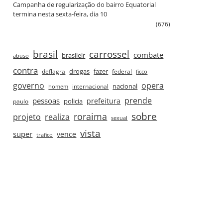
Campanha de regularização do bairro Equatorial
termina nesta sexta‑feira, dia 10
(676)
brasil
carrossel
combate
brasileir
abuso
contra
drogas
fazer
deflagra
federal
ficco
governo
opera
nacional
internacional
homem
prende
pessoas
prefeitura
paulo
policia
roraima
sobre
projeto
realiza
sexual
vista
super
vence
trafico