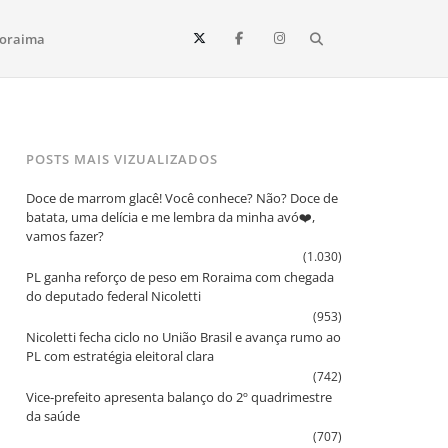
Search
oraima
Vista e todo o estado de Roraima. Fique sempre informado
POSTS MAIS VIZUALIZADOS
Doce de marrom glacê! Você conhece? Não? Doce de
batata, uma delícia e me lembra da minha avó❤️,
vamos fazer?
(1.030)
PL ganha reforço de peso em Roraima com chegada
do deputado federal Nicoletti
(953)
Nicoletti fecha ciclo no União Brasil e avança rumo ao
PL com estratégia eleitoral clara
(742)
Vice‑prefeito apresenta balanço do 2º quadrimestre
da saúde
(707)