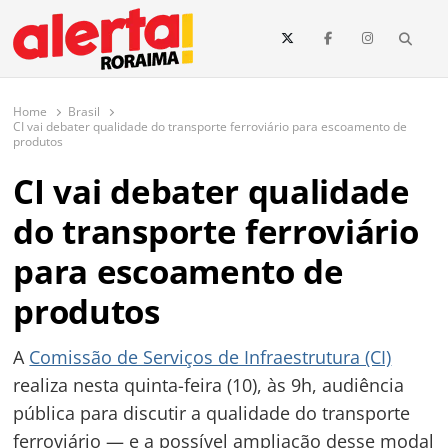
conteúdo
Searc
O maior portal de notícias de Roraima
O Alerta Roraima é seu portal de notícias completo sobre política,
saúde, esportes, economia e os principais acontecimentos de Boa Vista
Home
Brasil
e todo o estado de Roraima. Fique sempre informado com
CI vai debater qualidade do transporte ferroviário para escoamento de
atualizações em tempo real!
produtos
CI vai debater qualidade
do transporte ferroviário
para escoamento de
produtos
A
Comissão de Serviços de Infraestrutura (CI)
realiza nesta quinta-feira (10), às 9h, audiência
pública para discutir a qualidade do transporte
ferroviário — e a possível ampliação desse modal