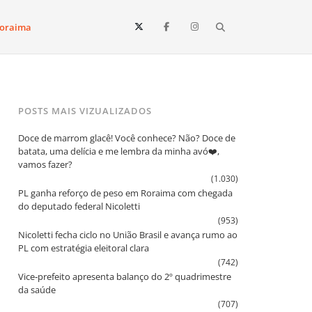
Search
oraima
Vista e todo o estado de Roraima. Fique sempre informado
POSTS MAIS VIZUALIZADOS
Doce de marrom glacê! Você conhece? Não? Doce de
batata, uma delícia e me lembra da minha avó❤️,
vamos fazer?
(1.030)
PL ganha reforço de peso em Roraima com chegada
do deputado federal Nicoletti
(953)
Nicoletti fecha ciclo no União Brasil e avança rumo ao
PL com estratégia eleitoral clara
(742)
Vice‑prefeito apresenta balanço do 2º quadrimestre
da saúde
(707)