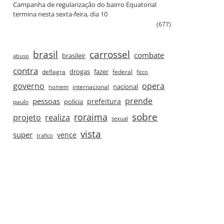
Campanha de regularização do bairro Equatorial
termina nesta sexta‑feira, dia 10
(677)
brasil
carrossel
combate
brasileir
abuso
contra
drogas
fazer
deflagra
federal
ficco
governo
opera
nacional
internacional
homem
prende
pessoas
prefeitura
paulo
policia
roraima
sobre
projeto
realiza
sexual
vista
super
vence
trafico