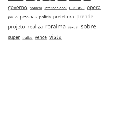
governo
opera
nacional
internacional
homem
prende
pessoas
prefeitura
paulo
policia
roraima
sobre
projeto
realiza
sexual
vista
super
vence
trafico