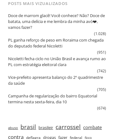
POSTS MAIS VIZUALIZADOS
Doce de marrom glacê! Você conhece? Não? Doce de
batata, uma delícia e me lembra da minha avó❤️,
vamos fazer?
(1.028)
PL ganha reforço de peso em Roraima com chegada
do deputado federal Nicoletti
(951)
Nicoletti fecha ciclo no União Brasil e avança rumo ao
PL com estratégia eleitoral clara
(742)
Vice‑prefeito apresenta balanço do 2º quadrimestre
da saúde
(705)
Campanha de regularização do bairro Equatorial
termina nesta sexta‑feira, dia 10
(674)
brasil
carrossel
combate
brasileir
abuso
contra
drogas
fazer
deflagra
federal
ficco