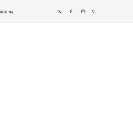
Search
oraima
Vista e todo o estado de Roraima. Fique sempre informado