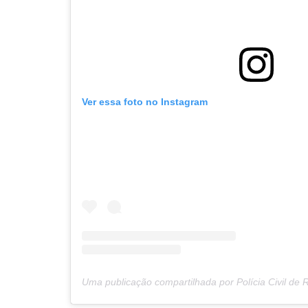
Navegação
de
s
Post
Ver essa foto no Instagram