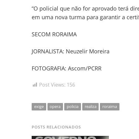
“O policial que não for aprovado terá d
em uma nova turma para garantir a certifi
SECOM RORAIMA
JORNALISTA: Neuzelir Moreira
FOTOGRAFIA: Ascom/PCRR
Post Views:
156
exige
opera
policia
realiza
roraima
POSTS RELACIONADOS