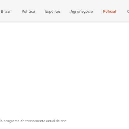
Brasil
Política
Esportes
Agronegócio
Policial
R
aima
política, saúde, esportes, economia e os principais acontecimentos de Boa 
do programa de treinamento anual de tiro