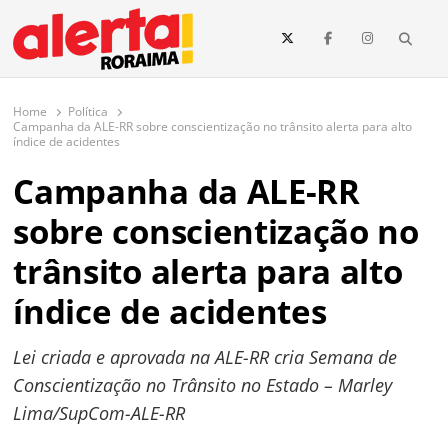
conteúdo
Searc
O maior portal de notícias de Roraima
O Alerta Roraima é seu portal de notícias completo sobre política,
saúde, esportes, economia e os principais acontecimentos de Boa Vista
Home
Política
e todo o estado de Roraima. Fique sempre informado com
Campanha da ALE-RR sobre conscientização no trânsito alerta para alto
atualizações em tempo real!
índice de acidentes
Campanha da ALE-RR
sobre conscientização no
trânsito alerta para alto
índice de acidentes
Lei criada e aprovada na ALE-RR cria Semana de
Conscientização no Trânsito no Estado – Marley
Lima/SupCom-ALE-RR