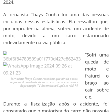
2024.
A jornalista Thays Cunha foi uma das pessoas
incluídas nessas estatísticas. Ela ressaltou que,
por imprudência alheia, sofreu um acidente de
moto, devido a um carro estacionado
indevidamente na via pública.
“Sofri uma
queda de
moto e
fraturei o
Jornalista Thays Cunha ressaltou que ainda possui
braço ao
sequelas do acidente de moto em que se envolveu –
Reprodução TV Assembleia/SupCom-ALE-RR
cair sobre
ele.
Durante a fiscalização após o acidente, foi
constatado que o motorista do carro não possuía