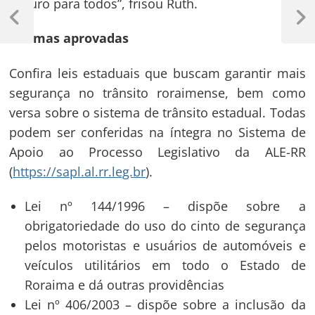
Navegação
seguro para todos”, frisou Ruth.
de
Previous
Next
Normas aprovadas
Post
Post
Post
Confira leis estaduais que buscam garantir mais
segurança no trânsito roraimense, bem como
versa sobre o sistema de trânsito estadual. Todas
podem ser conferidas na íntegra no Sistema de
Apoio ao Processo Legislativo da ALE-RR
(
https://sapl.al.rr.leg.br
).
Lei nº 144/1996 – dispõe sobre a
obrigatoriedade do uso do cinto de segurança
pelos motoristas e usuários de automóveis e
veículos utilitários em todo o Estado de
Roraima e dá outras providências
Lei nº 406/2003 – dispõe sobre a inclusão da