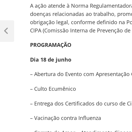
A ação atende à Norma Regulamentadora
doenças relacionadas ao trabalho, prom
obrigação legal, conforme definido na Por
Navegação
CIPA (Comissão Interna de Prevenção de
de
Previous
Post
Post
PROGRAMAÇÃO
Dia 18 de junho
– Abertura do Evento com Apresentação 
– Culto Ecumênico
– Entrega dos Certificados do curso de C
– Vacinação contra Influenza