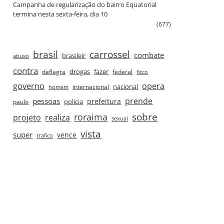
Campanha de regularização do bairro Equatorial
termina nesta sexta‑feira, dia 10
(677)
brasil
carrossel
combate
brasileir
abuso
contra
drogas
fazer
deflagra
federal
ficco
governo
opera
nacional
internacional
homem
prende
pessoas
prefeitura
paulo
policia
roraima
sobre
projeto
realiza
sexual
vista
super
vence
trafico