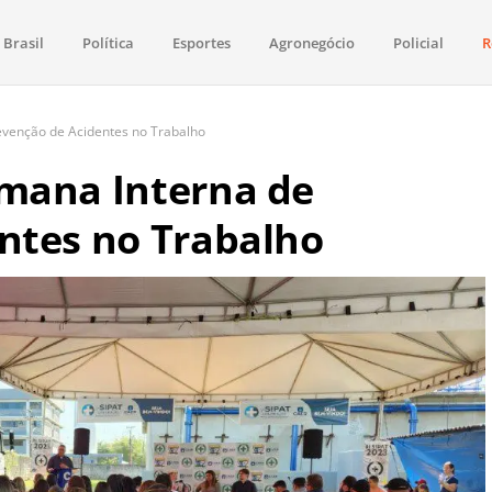
Brasil
Política
Esportes
Agronegócio
Policial
R
aima
política, saúde, esportes, economia e os principais acontecimentos de Boa 
evenção de Acidentes no Trabalho
mana Interna de
ntes no Trabalho