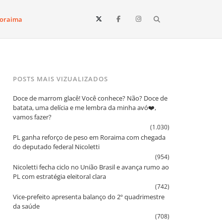
Search
oraima
Vista e todo o estado de Roraima. Fique sempre informado
POSTS MAIS VIZUALIZADOS
Doce de marrom glacê! Você conhece? Não? Doce de
batata, uma delícia e me lembra da minha avó❤️,
vamos fazer?
(1.030)
PL ganha reforço de peso em Roraima com chegada
do deputado federal Nicoletti
(954)
Nicoletti fecha ciclo no União Brasil e avança rumo ao
PL com estratégia eleitoral clara
(742)
Vice‑prefeito apresenta balanço do 2º quadrimestre
da saúde
(708)