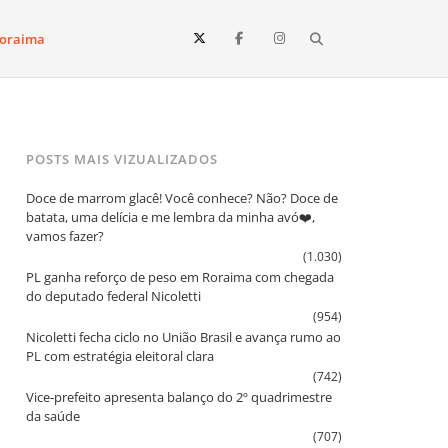
Search
oraima
Vista e todo o estado de Roraima. Fique sempre informado
POSTS MAIS VIZUALIZADOS
Doce de marrom glacê! Você conhece? Não? Doce de
batata, uma delícia e me lembra da minha avó❤️,
vamos fazer?
(1.030)
PL ganha reforço de peso em Roraima com chegada
do deputado federal Nicoletti
(954)
Nicoletti fecha ciclo no União Brasil e avança rumo ao
PL com estratégia eleitoral clara
(742)
Vice‑prefeito apresenta balanço do 2º quadrimestre
da saúde
(707)