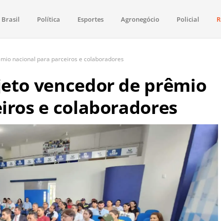
Brasil
Política
Esportes
Agronegócio
Policial
R
aima
política, saúde, esportes, economia e os principais acontecimentos de Boa 
êmio nacional para parceiros e colaboradores
jeto vencedor de prêmio
eiros e colaboradores