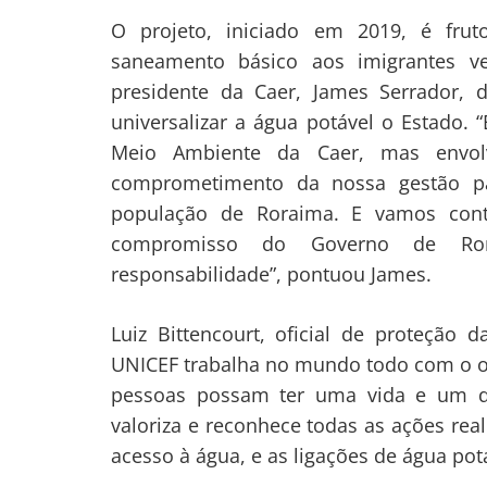
O projeto, iniciado em 2019, é fruto
saneamento básico aos imigrantes v
presidente da Caer, James Serrador, 
universalizar a água potável o Estado. 
Meio Ambiente da Caer, mas envol
comprometimento da nossa gestão pa
população de Roraima. E vamos conti
Navegação
compromisso do Governo de Ro
responsabilidade”, pontuou James.
de
s
Post
Luiz Bittencourt, oficial de proteção
UNICEF trabalha no mundo todo com o obj
pessoas possam ter uma vida e um de
valoriza e reconhece todas as ações rea
acesso à água, e as ligações de água po