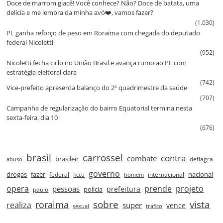
Doce de marrom glacê! Você conhece? Não? Doce de batata, uma
delícia e me lembra da minha avó❤️, vamos fazer?
(1.030)
PL ganha reforço de peso em Roraima com chegada do deputado
federal Nicoletti
(952)
Nicoletti fecha ciclo no União Brasil e avança rumo ao PL com
estratégia eleitoral clara
(742)
Vice‑prefeito apresenta balanço do 2º quadrimestre da saúde
(707)
Campanha de regularização do bairro Equatorial termina nesta
sexta‑feira, dia 10
(676)
brasil
carrossel
contra
combate
brasileir
deflagra
abuso
governo
drogas
fazer
nacional
federal
internacional
ficco
homem
prende
projeto
opera
pessoas
prefeitura
paulo
policia
roraima
sobre
vista
realiza
super
vence
sexual
trafico