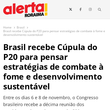
conteúdo
Searc
O maior portal de notícias de Roraima
O Alerta Roraima é seu portal de notícias completo sobre política,
saúde, esportes, economia e os principais acontecimentos de Boa Vista
Home
Brasil
e todo o estado de Roraima. Fique sempre informado com
Brasil recebe Cúpula do P20 para pensar estratégias de combate à fome e
atualizações em tempo real!
desenvolvimento sustentável
Brasil recebe Cúpula do
P20 para pensar
estratégias de combate à
fome e desenvolvimento
sustentável
Entre os dias 6 e 8 de novembro, o Congresso
brasileiro recebe a décima reunião dos