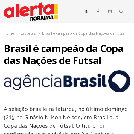
o
conteúdo
Searc
O maior portal de notícias de Roraima
O Alerta Roraima é seu portal de notícias completo sobre política,
saúde, esportes, economia e os principais acontecimentos de Boa
Home
Esportes
Brasil é campeão da Copa das Nações de Futsal
Vista e todo o estado de Roraima. Fique sempre informado com
atualizações em tempo real!
Brasil é campeão da Copa
das Nações de Futsal
A seleção brasileira faturou, no último domingo
(21), no Ginásio Nilson Nelson, em Brasília, a
Copa das Nações de Futsal. O título foi
confirmado com a vitória por 2 a 1 sobre a