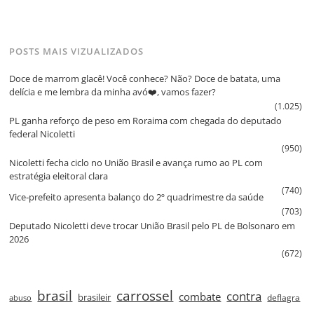
POSTS MAIS VIZUALIZADOS
Doce de marrom glacê! Você conhece? Não? Doce de batata, uma
delícia e me lembra da minha avó❤️, vamos fazer?
(1.025)
PL ganha reforço de peso em Roraima com chegada do deputado
federal Nicoletti
(950)
Nicoletti fecha ciclo no União Brasil e avança rumo ao PL com
estratégia eleitoral clara
(740)
Vice‑prefeito apresenta balanço do 2º quadrimestre da saúde
(703)
Deputado Nicoletti deve trocar União Brasil pelo PL de Bolsonaro em
2026
(672)
brasil
carrossel
contra
combate
brasileir
deflagra
abuso