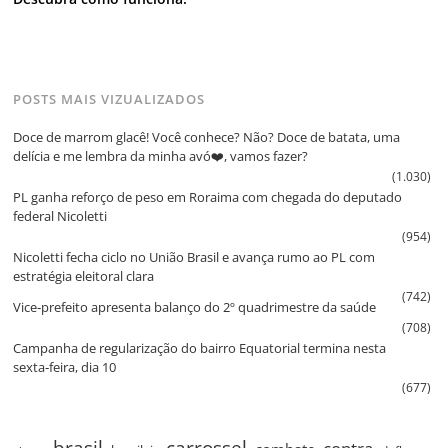
POSTS MAIS VIZUALIZADOS
Doce de marrom glacê! Você conhece? Não? Doce de batata, uma
delícia e me lembra da minha avó❤️, vamos fazer?
(1.030)
PL ganha reforço de peso em Roraima com chegada do deputado
federal Nicoletti
(954)
Nicoletti fecha ciclo no União Brasil e avança rumo ao PL com
estratégia eleitoral clara
(742)
Vice‑prefeito apresenta balanço do 2º quadrimestre da saúde
(708)
Campanha de regularização do bairro Equatorial termina nesta
sexta‑feira, dia 10
(677)
brasil
carrossel