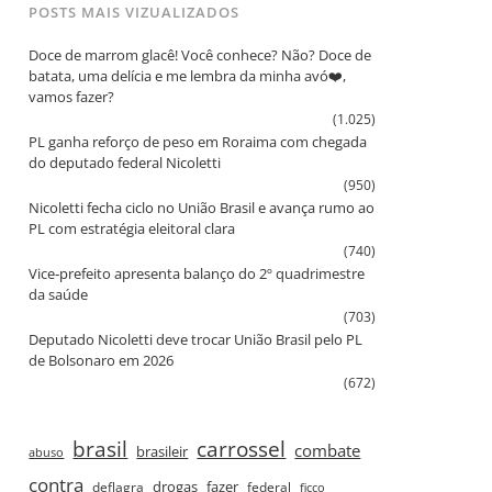
POSTS MAIS VIZUALIZADOS
Doce de marrom glacê! Você conhece? Não? Doce de
batata, uma delícia e me lembra da minha avó❤️,
vamos fazer?
(1.025)
PL ganha reforço de peso em Roraima com chegada
do deputado federal Nicoletti
(950)
Nicoletti fecha ciclo no União Brasil e avança rumo ao
PL com estratégia eleitoral clara
(740)
Vice‑prefeito apresenta balanço do 2º quadrimestre
da saúde
(703)
Deputado Nicoletti deve trocar União Brasil pelo PL
de Bolsonaro em 2026
(672)
brasil
carrossel
combate
brasileir
abuso
contra
drogas
fazer
deflagra
federal
ficco