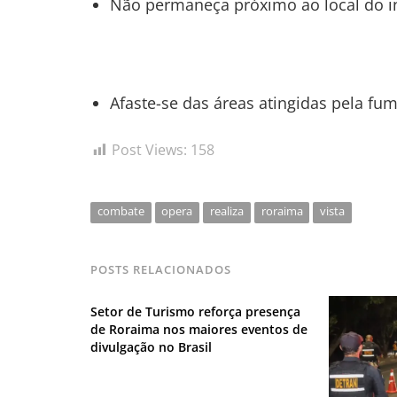
Não permaneça próximo ao local do i
Afaste-se das áreas atingidas pela fu
Post Views:
158
combate
opera
realiza
roraima
vista
POSTS RELACIONADOS
Setor de Turismo reforça presença
de Roraima nos maiores eventos de
divulgação no Brasil