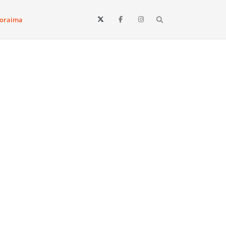
Search
oraima
Vista e todo o estado de Roraima. Fique sempre informado