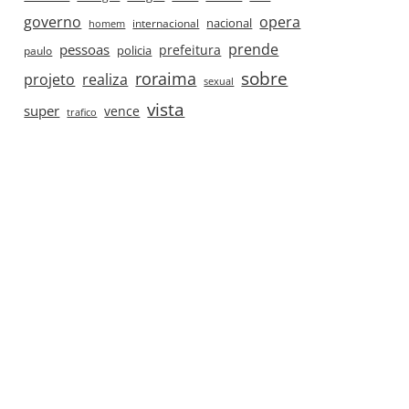
governo
opera
nacional
internacional
homem
prende
pessoas
prefeitura
paulo
policia
roraima
sobre
projeto
realiza
sexual
vista
super
vence
trafico