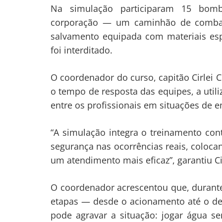
Na simulação participaram 15 bombe
corporação — um caminhão de combat
salvamento equipada com materiais esp
foi interditado.
O coordenador do curso, capitão Cirlei Cr
Navegação
o tempo de resposta das equipes, a uti
de
entre os profissionais em situações de 
s
Post
“A simulação integra o treinamento con
segurança nas ocorrências reais, coloca
um atendimento mais eficaz”, garantiu Ci
O coordenador acrescentou que, durant
etapas — desde o acionamento até o de
pode agravar a situação: jogar água se