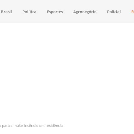
Brasil
Política
Esportes
Agronegócio
Policial
R
aima
política, saúde, esportes, economia e os principais acontecimentos de Boa 
 para simular incêndio em residência