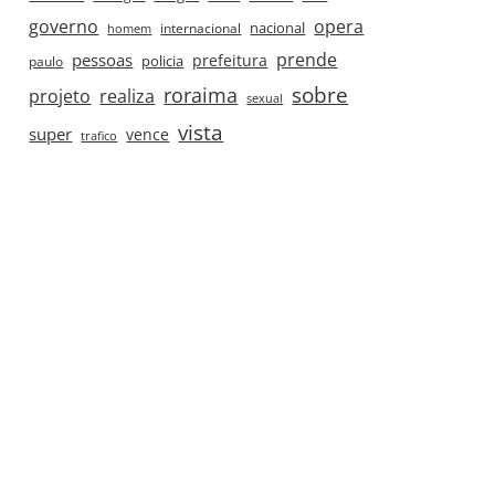
governo
opera
nacional
internacional
homem
prende
pessoas
prefeitura
paulo
policia
roraima
sobre
projeto
realiza
sexual
vista
super
vence
trafico