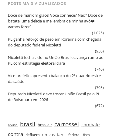
POSTS MAIS VIZUALIZADOS
Doce de marrom glacê! Você conhece? Não? Doce de
batata, uma delícia e me lembra da minha avó❤️,
vamos fazer?
(1.025)
PL ganha reforço de peso em Roraima com chegada
do deputado federal Nicoletti
(950)
Nicoletti fecha ciclo no União Brasil e avança rumo ao
PL com estratégia eleitoral clara
(740)
Vice‑prefeito apresenta balanço do 2º quadrimestre
da saúde
(703)
Deputado Nicoletti deve trocar União Brasil pelo PL
de Bolsonaro em 2026
(672)
brasil
carrossel
combate
brasileir
abuso
contra
drogas
fazer
deflagra
federal
ficco