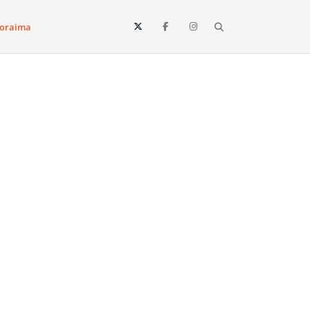
Search
oraima
Vista e todo o estado de Roraima. Fique sempre informado