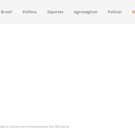
Brasil
Política
Esportes
Agronegócio
Policial
R
aima
política, saúde, esportes, economia e os principais acontecimentos de Boa 
êndio e encerram treinamento em Roraima