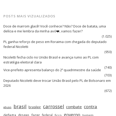
POSTS MAIS VIZUALIZADOS
Doce de marrom glacê! Você conhece? Não? Doce de batata, uma
delícia e me lembra da minha avó❤️, vamos fazer?
(1.025)
PL ganha reforço de peso em Roraima com chegada do deputado
federal Nicoletti
(950)
Nicoletti fecha ciclo no União Brasil e avança rumo ao PL com
estratégia eleitoral clara
(740)
Vice‑prefeito apresenta balanço do 2º quadrimestre da saúde
(703)
Deputado Nicoletti deve trocar União Brasil pelo PL de Bolsonaro em
2026
(672)
brasil
carrossel
contra
combate
brasileir
abuso
governo
drogas
fazer
deflagra
federal
ficco
homem