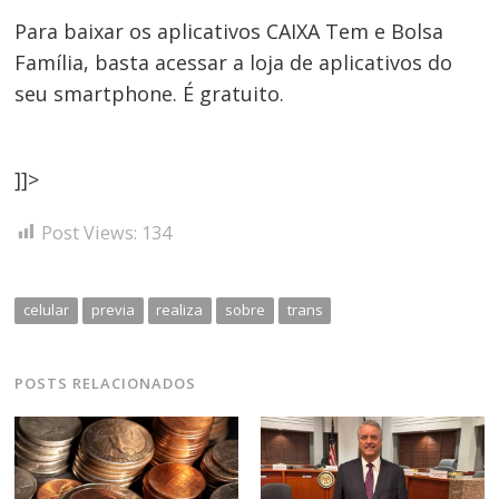
de
s
Para baixar os aplicativos CAIXA Tem e Bolsa
Post
Família, basta acessar a loja de aplicativos do
seu smartphone. É gratuito.
]]>
Post Views:
134
celular
previa
realiza
sobre
trans
POSTS RELACIONADOS