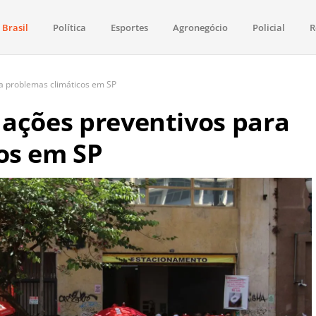
Brasil
Política
Esportes
Agronegócio
Policial
R
aima
política, saúde, esportes, economia e os principais acontecimentos de Boa 
a problemas climáticos em SP
 ações preventivos para
os em SP