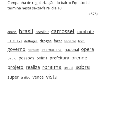
Campanha de regularização do bairro Equatorial
termina nesta sexta‑feira, dia 10
(676)
brasil
carrossel
combate
brasileir
abuso
contra
drogas
fazer
deflagra
federal
ficco
governo
opera
nacional
internacional
homem
prende
pessoas
prefeitura
paulo
policia
roraima
sobre
projeto
realiza
sexual
vista
super
vence
trafico