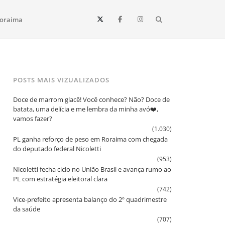
Search
oraima
Vista e todo o estado de Roraima. Fique sempre informado
POSTS MAIS VIZUALIZADOS
Doce de marrom glacê! Você conhece? Não? Doce de
batata, uma delícia e me lembra da minha avó❤️,
vamos fazer?
(1.030)
PL ganha reforço de peso em Roraima com chegada
do deputado federal Nicoletti
(953)
Nicoletti fecha ciclo no União Brasil e avança rumo ao
PL com estratégia eleitoral clara
(742)
Vice‑prefeito apresenta balanço do 2º quadrimestre
da saúde
(707)