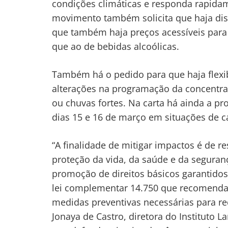
condições climáticas e responda rapida
movimento também solicita que haja distr
que também haja preços acessíveis para 
que ao de bebidas alcoólicas.
Também há o pedido para que haja flexib
alterações na programação da concentraç
ou chuvas fortes. Na carta há ainda a p
dias 15 e 16 de março em situações de 
Navegação
“A finalidade de mitigar impactos é de r
de
s
proteção da vida, da saúde e da seguranç
Post
promoção de direitos básicos garantido
lei complementar 14.750 que recomenda 
medidas preventivas necessárias para red
Jonaya de Castro, diretora do Instituto 