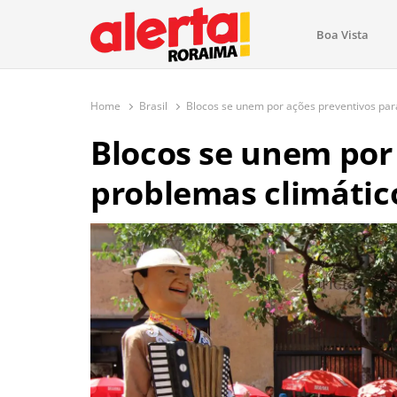
conteúdo
Boa Vista
O maior portal de notícias de Ror
O Alerta Roraima é seu portal de notícias completo sobre 
com atualizações em tempo real!
Home
Brasil
Blocos se unem por ações preventivos par
Blocos se unem por
problemas climátic