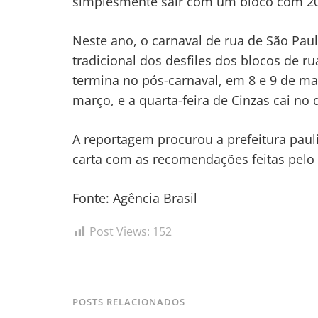
simplesmente sair com um bloco com 20 m
Neste ano, o carnaval de rua de São Pau
tradicional dos desfiles dos blocos de r
termina no pós-carnaval, em 8 e 9 de ma
março, e a quarta-feira de Cinzas cai no 
A reportagem procurou a prefeitura paul
carta com as recomendações feitas pel
Fonte: Agência Brasil
Post Views:
152
POSTS RELACIONADOS