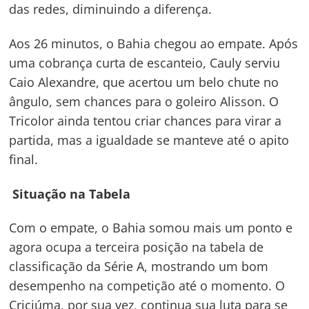
das redes, diminuindo a diferença.
Aos 26 minutos, o Bahia chegou ao empate. Após
uma cobrança curta de escanteio, Cauly serviu
Caio Alexandre, que acertou um belo chute no
ângulo, sem chances para o goleiro Alisson. O
Tricolor ainda tentou criar chances para virar a
partida, mas a igualdade se manteve até o apito
final.
Navegação
de
s
Situação na Tabela
Post
Com o empate, o Bahia somou mais um ponto e
agora ocupa a terceira posição na tabela de
classificação da Série A, mostrando um bom
desempenho na competição até o momento. O
Criciúma, por sua vez, continua sua luta para se