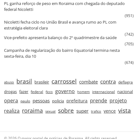
PL ganha reforço de peso em Roraima com chegada do deputado
federal Nicoletti
(951)
Nicoletti fecha ciclo no União Brasil e avança rumo ao PL com
estratégia eleitoral clara
(742)
Vice‑prefeito apresenta balanço do 2º quadrimestre da saúde
(705)
Campanha de regularização do bairro Equatorial termina nesta
sexta‑feira, dia 10
(674)
brasil
carrossel
contra
combate
brasileir
deflagra
abuso
governo
drogas
fazer
nacional
federal
internacional
ficco
homem
prende
projeto
opera
pessoas
prefeitura
paulo
policia
roraima
sobre
vista
realiza
super
vence
sexual
trafico
© 2026 O maior portal de notícias de Roraima. All rights reserved.