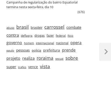
Campanha de regularização do bairro Equatorial
termina nesta sexta‑feira, dia 10
(676)
brasil
carrossel
combate
brasileir
abuso
contra
drogas
fazer
deflagra
federal
ficco
governo
opera
nacional
internacional
homem
prende
pessoas
prefeitura
paulo
policia
Next
roraima
sobre
projeto
realiza
Post
sexual
vista
super
vence
trafico