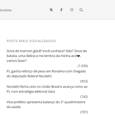
Search
oraima
Vista e todo o estado de Roraima. Fique sempre informado
POSTS MAIS VIZUALIZADOS
Doce de marrom glacê! Você conhece? Não? Doce de
batata, uma delícia e me lembra da minha avó❤️,
vamos fazer?
(1.030)
PL ganha reforço de peso em Roraima com chegada
do deputado federal Nicoletti
(953)
Nicoletti fecha ciclo no União Brasil e avança rumo ao
PL com estratégia eleitoral clara
(742)
Vice‑prefeito apresenta balanço do 2º quadrimestre
da saúde
(707)