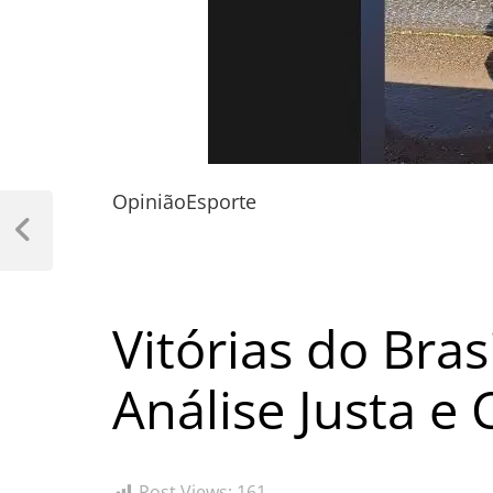
Opinião
Esporte
Navegação
de
Previous
Post
Post
Vitórias do Bras
Análise Justa e
Post Views:
161