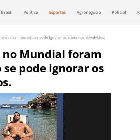
Brasil
Política
Esportes
Agronegócio
Policial
R
aima
política, saúde, esportes, economia e os principais acontecimentos de Boa 
 merecidas, mas não se pode ignorar os contextos envolvidos.
il no Mundial foram
 se pode ignorar os
os.