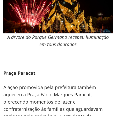
Navegação
de
s
A árvore do Parque Germano recebeu iluminação
em tons dourados
Post
Praça Paracat
A ação promovida pela prefeitura também
aqueceu a Praça Fábio Marques Paracat,
oferecendo momentos de lazer e
confraternização às famílias que aguardavam