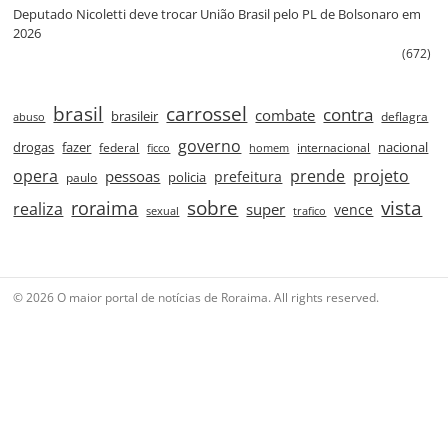
Deputado Nicoletti deve trocar União Brasil pelo PL de Bolsonaro em
2026
(672)
brasil
carrossel
contra
combate
brasileir
deflagra
abuso
governo
drogas
fazer
nacional
federal
internacional
ficco
homem
prende
projeto
opera
pessoas
prefeitura
paulo
policia
roraima
sobre
vista
realiza
super
vence
sexual
trafico
© 2026 O maior portal de notícias de Roraima. All rights reserved.