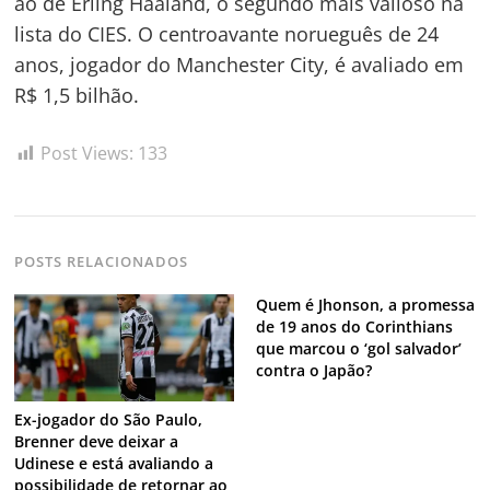
ao de Erling Haaland, o segundo mais valioso na
lista do CIES. O centroavante norueguês de 24
anos, jogador do Manchester City, é avaliado em
Navegação
R$ 1,5 bilhão.
de
s
Post
Post Views:
133
POSTS RELACIONADOS
Quem é Jhonson, a promessa
de 19 anos do Corinthians
que marcou o ‘gol salvador’
contra o Japão?
Ex-jogador do São Paulo,
Brenner deve deixar a
Udinese e está avaliando a
possibilidade de retornar ao