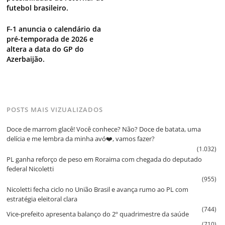
futebol brasileiro.
F-1 anuncia o calendário da
pré-temporada de 2026 e
altera a data do GP do
Azerbaijão.
POSTS MAIS VIZUALIZADOS
Doce de marrom glacê! Você conhece? Não? Doce de batata, uma
delícia e me lembra da minha avó❤️, vamos fazer?
(1.032)
PL ganha reforço de peso em Roraima com chegada do deputado
federal Nicoletti
(955)
Nicoletti fecha ciclo no União Brasil e avança rumo ao PL com
estratégia eleitoral clara
(744)
Vice‑prefeito apresenta balanço do 2º quadrimestre da saúde
(710)