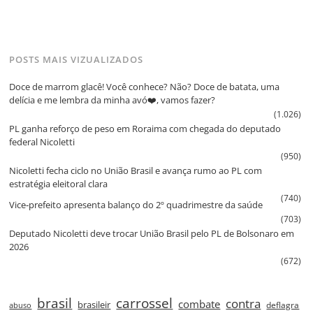
POSTS MAIS VIZUALIZADOS
Doce de marrom glacê! Você conhece? Não? Doce de batata, uma
delícia e me lembra da minha avó❤️, vamos fazer?
(1.026)
PL ganha reforço de peso em Roraima com chegada do deputado
federal Nicoletti
(950)
Nicoletti fecha ciclo no União Brasil e avança rumo ao PL com
estratégia eleitoral clara
(740)
Vice‑prefeito apresenta balanço do 2º quadrimestre da saúde
(703)
Deputado Nicoletti deve trocar União Brasil pelo PL de Bolsonaro em
2026
(672)
brasil
carrossel
contra
combate
brasileir
deflagra
abuso