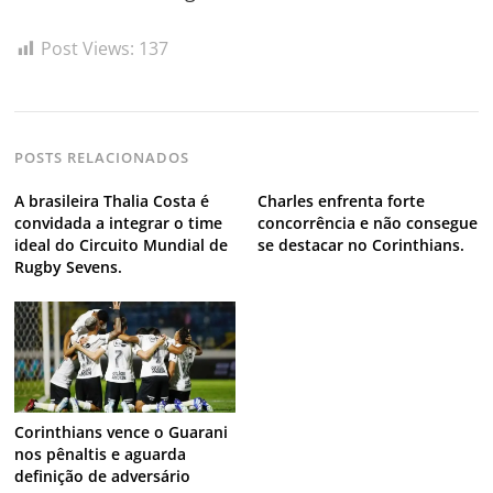
Navegação
de
s
Post Views:
137
Post
POSTS RELACIONADOS
A brasileira Thalia Costa é
Charles enfrenta forte
convidada a integrar o time
concorrência e não consegue
ideal do Circuito Mundial de
se destacar no Corinthians.
Rugby Sevens.
Corinthians vence o Guarani
nos pênaltis e aguarda
definição de adversário