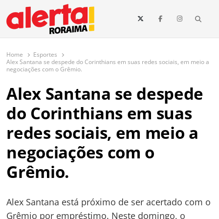
conteúdo
Searc
O maior portal de notícias de Roraima
O Alerta Roraima é seu portal de notícias completo sobre política,
saúde, esportes, economia e os principais acontecimentos de Boa Vista
Home
Esportes
e todo o estado de Roraima. Fique sempre informado com
Alex Santana se despede do Corinthians em suas redes sociais, em meio a
atualizações em tempo real!
negociações com o Grêmio.
Alex Santana se despede
do Corinthians em suas
redes sociais, em meio a
negociações com o
Grêmio.
Alex Santana está próximo de ser acertado com o
Grêmio por empréstimo. Neste domingo, o