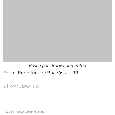
Boa Vista, comunidade
indígena Darôra promove 1º
Festival de Verão
POSTS MAIS VIZUALIZADOS
Doce de marrom glacê! Você conhece? Não? Doce de batata, uma
delícia e me lembra da minha avó❤️, vamos fazer?
(1.030)
PL ganha reforço de peso em Roraima com chegada do deputado
federal Nicoletti
(953)
Nicoletti fecha ciclo no União Brasil e avança rumo ao PL com
estratégia eleitoral clara
(742)
Vice‑prefeito apresenta balanço do 2º quadrimestre da saúde
(707)
Campanha de regularização do bairro Equatorial termina nesta
sexta‑feira, dia 10