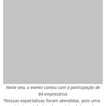
pás carregadeiras. Sem contar que levantamos
intenções de negócios que serão concretizadas
nos próximos meses”, contou.
Neste ano, o evento contou com a participação
de 84 empresários, que tiveram a oportunidade
de expor produtos, inovações e tecnologias do
mercado para melhorar a produção no campo.
Durante os quatro dias de programação, cerca de
75 mil pessoas prestigiaram a edição da AgroBV,
acessando conhecimentos, experiências e
contatando o que há de mais atual no setor
agrícola.