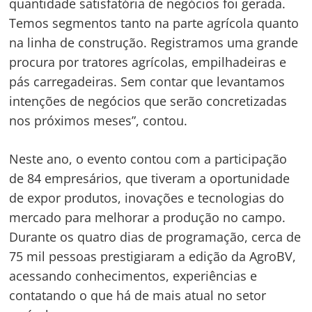
Gerente da empresa Jumasa afirma que AgroBV foi
gratificante
Os visitantes puderam conhecer de perto o
campo experimental, com uma área de 26
hectares plantados. Os talhões compreenderam
16 cultivares de soja, 21 híbridos de milho, 2
espécies de sorgo e 2 de girassol, além de batata-
doce e macaxeira. O público também prestigiou