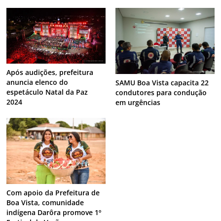
(676)
brasil
carrossel
contra
combate
brasileir
deflagra
abuso
governo
drogas
fazer
nacional
federal
internacional
ficco
homem
prende
projeto
opera
pessoas
prefeitura
paulo
policia
roraima
sobre
vista
realiza
super
vence
sexual
trafico
© 2026 O maior portal de notícias de Roraima. All rights reserved.