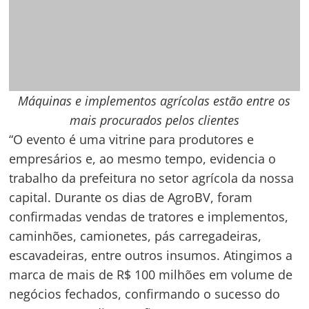
negócios fechados, confirmando o sucesso do
evento nesta edição”, afirmou.
Entre os expositores, estiveram empresas com
tratores, colheitadeiras, e outros implementos
agrícolas, caminhões, máquinas pesadas,
equipamentos tecnológicos como drones e
sistemas de energia solar, pivôs de irrigação,
animais, apresentação de cultivares no campo
experimental, além de instituições de ensino e
financeiras. Matheus Albuquerque, gerente da
empresa Jumasa, afirma que esta edição da
AgroBV foi gratificante, pois gerou grandes
oportunidades de negócios.
Navegação
de
s