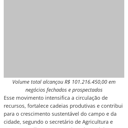
Volume total alcançou R$ 101.216.450,00 em
negócios fechados e prospectados
Esse movimento intensifica a circulação de
recursos, fortalece cadeias produtivas e contribui
para o crescimento sustentável do campo e da
cidade, segundo o secretário de Agricultura e
Assuntos Indígenas, Cezar Riva. Ele também
destaca que a AgroBV cria oportunidades de
mercado para agricultores e empresários,
ampliando as chances de renda e geração de
emprego no município.