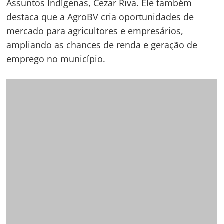
Máquinas e implementos agrícolas estão entre os
mais procurados pelos clientes
“O evento é uma vitrine para produtores e
empresários e, ao mesmo tempo, evidencia o
trabalho da prefeitura no setor agrícola da nossa
capital. Durante os dias de AgroBV, foram
confirmadas vendas de tratores e implementos,
caminhões, camionetes, pás carregadeiras,
escavadeiras, entre outros insumos. Atingimos a
marca de mais de R$ 100 milhões em volume de