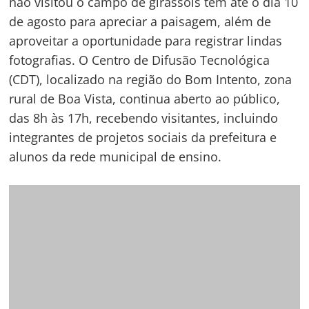
POSTS RELACIONADOS
Após audições, prefeitura
anuncia elenco do
SAMU Boa Vista capacita 22
espetáculo Natal da Paz
condutores para condução
2024
em urgências
Com apoio da Prefeitura de