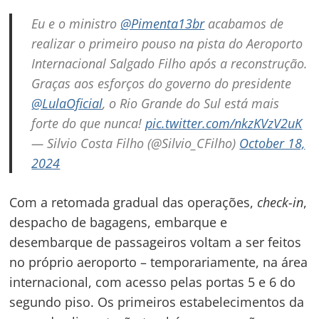
Eu e o ministro
@Pimenta13br
acabamos de
realizar o primeiro pouso na pista do Aeroporto
Internacional Salgado Filho após a reconstrução.
Graças aos esforços do governo do presidente
Navegação
@LulaOficial
, o Rio Grande do Sul está mais
de
s
forte do que nunca!
pic.twitter.com/nkzKVzV2uK
— Silvio Costa Filho (@Silvio_CFilho)
October 18,
Post
2024
Com a retomada gradual das operações,
check-in
,
despacho de bagagens, embarque e
desembarque de passageiros voltam a ser feitos
no próprio aeroporto – temporariamente, na área
internacional, com acesso pelas portas 5 e 6 do
segundo piso. Os primeiros estabelecimentos da