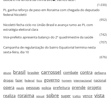
(1.030)
PL ganha reforço de peso em Roraima com chegada do deputado
federal Nicoletti
(952)
Nicoletti fecha ciclo no União Brasil e avança rumo ao PL com
estratégia eleitoral clara
(742)
Vice‑prefeito apresenta balanço do 2º quadrimestre da saúde
(707)
Campanha de regularização do bairro Equatorial termina nesta
sexta‑feira, dia 10
(676)
brasil
carrossel
contra
combate
brasileir
deflagra
abuso
governo
drogas
fazer
nacional
federal
internacional
ficco
homem
prende
projeto
opera
pessoas
prefeitura
paulo
policia
roraima
sobre
vista
realiza
super
vence
sexual
trafico