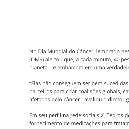
No Dia Mundial do Câncer, lembrado nest
(OMS) alertou que, a cada minuto, 40 p
planeta – e embarcam em uma verdadeir
Navegação
de
s
“Elas não conseguem ser bem sucedidas
Post
parceiros para criar coalisões globais, c
afetadas pelo câncer”, avaliou o direto
Em seu perfil na rede sociais X, Tedros
fornecimento de medicações para tratam