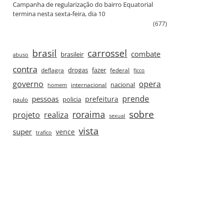
Campanha de regularização do bairro Equatorial
termina nesta sexta‑feira, dia 10
(677)
brasil
carrossel
combate
brasileir
abuso
contra
drogas
fazer
deflagra
federal
ficco
governo
opera
nacional
internacional
homem
prende
pessoas
prefeitura
paulo
policia
roraima
sobre
projeto
realiza
sexual
vista
super
vence
trafico