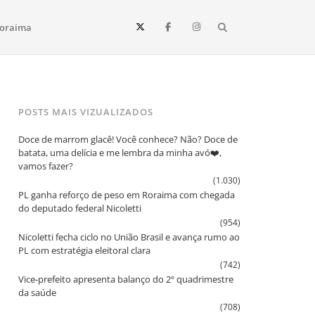
Search
oraima
Vista e todo o estado de Roraima. Fique sempre informado
POSTS MAIS VIZUALIZADOS
Doce de marrom glacê! Você conhece? Não? Doce de
batata, uma delícia e me lembra da minha avó❤️,
vamos fazer?
(1.030)
PL ganha reforço de peso em Roraima com chegada
do deputado federal Nicoletti
(954)
Nicoletti fecha ciclo no União Brasil e avança rumo ao
PL com estratégia eleitoral clara
(742)
Vice‑prefeito apresenta balanço do 2º quadrimestre
da saúde
(708)