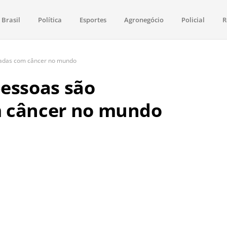
Brasil
Política
Esportes
Agronegócio
Policial
R
aima
política, saúde, esportes, economia e os principais acontecimentos de Boa 
icadas com câncer no mundo
pessoas são
m câncer no mundo