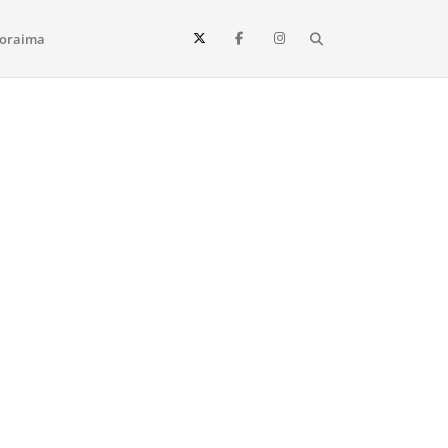
Search
oraima
Vista e todo o estado de Roraima. Fique sempre informado