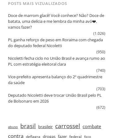
POSTS MAIS VIZUALIZADOS
Doce de marrom glacê! Você conhece? Não? Doce de
batata, uma delícia e me lembra da minha avó❤️,
vamos fazer?
(1.026)
PL ganha reforço de peso em Roraima com chegada
do deputado federal Nicoletti
(950)
Nicoletti fecha ciclo no União Brasil e avança rumo ao
PL com estratégia eleitoral clara
(740)
Vice‑prefeito apresenta balanço do 2º quadrimestre
da saúde
(703)
Deputado Nicoletti deve trocar União Brasil pelo PL
de Bolsonaro em 2026
(672)
brasil
carrossel
combate
brasileir
abuso
contra
drogas
fazer
deflagra
federal
ficco