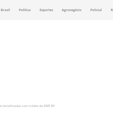
Brasil
Política
Esportes
Agronegócio
Policial
R
aima
política, saúde, esportes, economia e os principais acontecimentos de Boa 
o beneficiados com crédito da AME BV