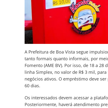
Navegação
A Prefeitura de Boa Vista segue impuls
de
s
tanto formais quanto informais, por me
Post
Fomento (AME BV). Por isso, de 18 a 28 
linha Simplex, no valor de R$ 3 mil, pa
negócios ativos. O empréstimo deve ser
60 dias.
Os interessados devem acessar a plata
Posteriormente, haverá atendimento pres