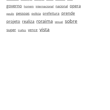
governo
opera
nacional
internacional
homem
prende
pessoas
prefeitura
paulo
policia
roraima
sobre
projeto
realiza
sexual
vista
super
vence
trafico