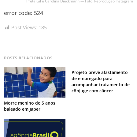
Preta Gil e Carolina Dieckmann — Foto: Reprodução Instagram
error code: 524
Navegação
de
Post Views:
185
s
Post
POSTS RELACIONADOS
Projeto prevê afastamento
de empregado para
acompanhar tratamento de
cônjuge com câncer
Morre menino de 5 anos
baleado em Japeri