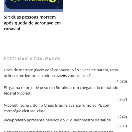
SP: duas pessoas morrem
após queda de aeronave em
canavial
POSTS MAIS VIZUALIZADOS
Doce de marrom glacê! Você conhece? Não? Doce de batata, uma
delícia e me lembra da minha avó❤️, vamos fazer?
(1.030)
PL ganha reforço de peso em Roraima com chegada do deputado
federal Nicoletti
(952)
Nicoletti fecha ciclo no União Brasil e avança rumo ao PL com
estratégia eleitoral clara
(742)
Vice‑prefeito apresenta balanço do 2º quadrimestre da saúde
(707)
Campanha de regularização do bairro Equatorial termina nesta