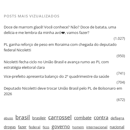
POSTS MAIS VIZUALIZADOS
Doce de marrom glacê! Você conhece? Não? Doce de batata, uma
delícia e me lembra da minha avó❤️, vamos fazer?
(1.027)
PL ganha reforço de peso em Roraima com chegada do deputado
federal Nicoletti
(950)
Nicoletti fecha ciclo no União Brasil e avança rumo ao PL com
estratégia eleitoral clara
(741)
Vice‑prefeito apresenta balanço do 2º quadrimestre da saúde
(704)
Deputado Nicoletti deve trocar União Brasil pelo PL de Bolsonaro em
2026
(672)
brasil
carrossel
contra
combate
brasileir
deflagra
abuso
governo
drogas
fazer
nacional
federal
internacional
ficco
homem