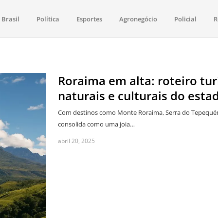
Brasil
Política
Esportes
Agronegócio
Policial
R
aima
política, saúde, esportes, economia e os principais acontecimentos de Boa 
Roraima em alta: roteiro tur
naturais e culturais do esta
Com destinos como Monte Roraima, Serra do Tepequém 
consolida como uma joia…
abril 20, 2025