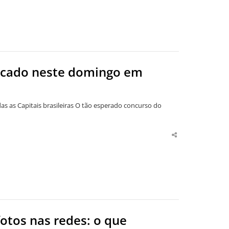
licado neste domingo em
as Capitais brasileiras O tão esperado concurso do
Share
this
post
fotos nas redes: o que