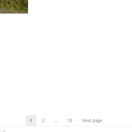
1
2
…
10
Next page
Page
Page
Page
ved.