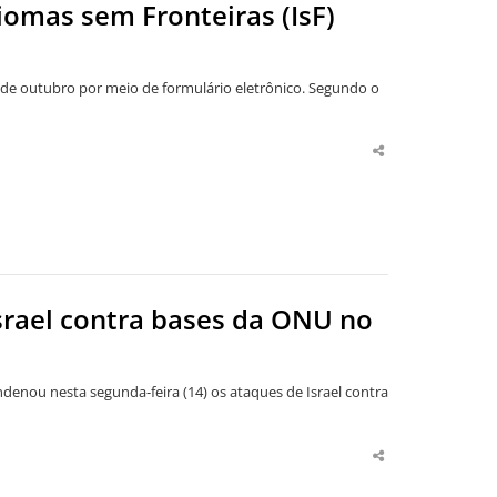
omas sem Fronteiras (IsF)
 de outubro por meio de formulário eletrônico. Segundo o
Share
this
post
srael contra bases da ONU no
ndenou nesta segunda-feira (14) os ataques de Israel contra
Share
this
post