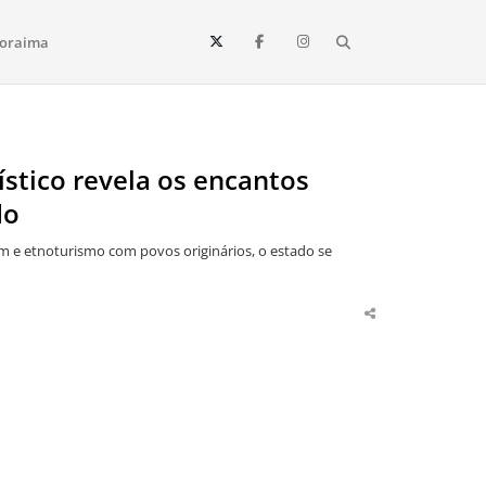
Search
oraima
Vista e todo o estado de Roraima. Fique sempre informado
ístico revela os encantos
do
e etnoturismo com povos originários, o estado se
Share
this
post