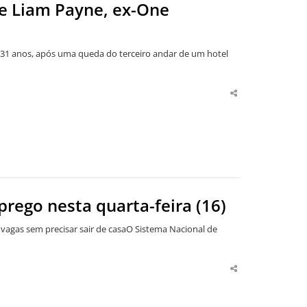
e Liam Payne, ex-One
 31 anos, após uma queda do terceiro andar de um hotel
Share
this
post
prego nesta quarta-feira (16)
 vagas sem precisar sair de casaO Sistema Nacional de
Share
this
post