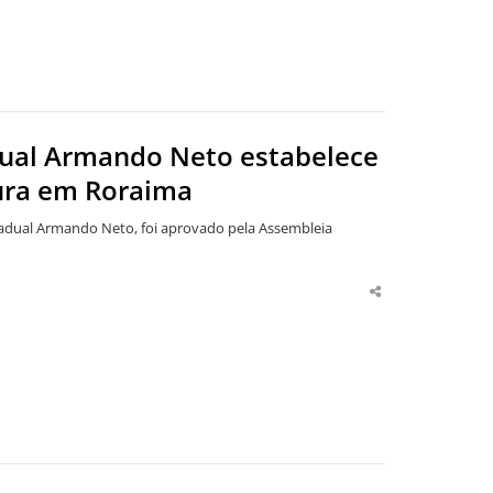
adual Armando Neto estabelece
ura em Roraima
tadual Armando Neto, foi aprovado pela Assembleia
Share
this
post