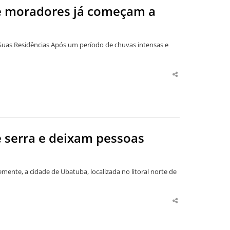
 moradores já começam a
as Residências Após um período de chuvas intensas e
Share
this
post
 serra e deixam pessoas
nte, a cidade de Ubatuba, localizada no litoral norte de
Share
this
post