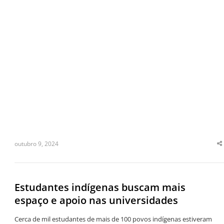
outubro 9, 2024
S
t
p
Estudantes indígenas buscam mais
espaço e apoio nas universidades
Cerca de mil estudantes de mais de 100 povos indígenas estiveram