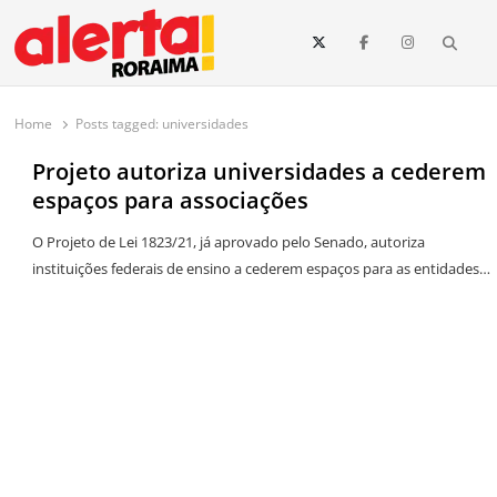
conteúdo
Searc
O maior portal de notícias de Roraima
O Alerta Roraima é seu portal de notícias completo sobre política,
saúde, esportes, economia e os principais acontecimentos de Boa Vista
Home
Posts tagged:
universidades
e todo o estado de Roraima. Fique sempre informado com
atualizações em tempo real!
Projeto autoriza universidades a cederem
espaços para associações
O Projeto de Lei 1823/21, já aprovado pelo Senado, autoriza
instituições federais de ensino a cederem espaços para as entidades…