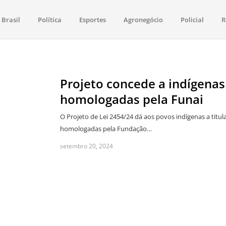
Brasil
Política
Esportes
Agronegócio
Policial
R
aima
política, saúde, esportes, economia e os principais acontecimentos de Boa 
Projeto concede a indígenas
homologadas pela Funai
O Projeto de Lei 2454/24 dá aos povos indígenas a tit
homologadas pela Fundação…
setembro 20, 2024