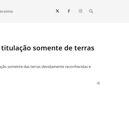
Search
oraima
Vista e todo o estado de Roraima. Fique sempre informado
 titulação somente de terras
ulação somente das terras devidamente reconhecidas e
Share
this
post