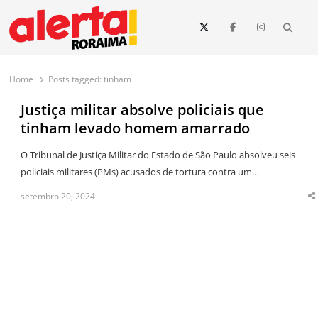
conteúdo
Searc
O maior portal de notícias de Roraima
O Alerta Roraima é seu portal de notícias completo sobre política,
saúde, esportes, economia e os principais acontecimentos de Boa Vista
Home
Posts tagged:
tinham
e todo o estado de Roraima. Fique sempre informado com
atualizações em tempo real!
Justiça militar absolve policiais que
tinham levado homem amarrado
O Tribunal de Justiça Militar do Estado de São Paulo absolveu seis
policiais militares (PMs) acusados de tortura contra um…
setembro 20, 2024
S
t
p