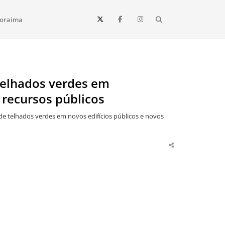
Search
oraima
Vista e todo o estado de Roraima. Fique sempre informado
telhados verdes em
 recursos públicos
 de telhados verdes em novos edifícios públicos e novos
Share
this
post