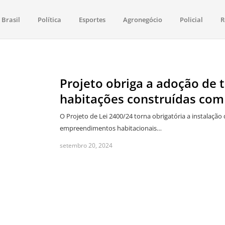
Brasil
Política
Esportes
Agronegócio
Policial
R
aima
política, saúde, esportes, economia e os principais acontecimentos de Boa 
Projeto obriga a adoção de 
habitações construídas com
O Projeto de Lei 2400/24 torna obrigatória a instalação
empreendimentos habitacionais…
setembro 20, 2024